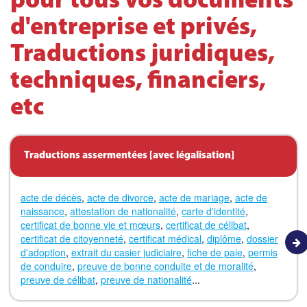
pour tous vos documents
d'entreprise et privés,
Traductions juridiques,
techniques, financiers,
etc
Traductions assermentées [avec légalisation]
acte de décès
,
acte de divorce
,
acte de mariage
,
acte de
naissance
,
attestation de nationalité
,
carte d'identité
,
certificat de bonne vie et mœurs
,
certificat de célibat
,
certificat de citoyenneté
,
certificat médical
,
diplôme
,
dossier
d'adoption
,
extrait du casier judiciaire
,
fiche de paie
,
permis
de conduire
,
preuve de bonne conduite et de moralité
,
preuve de célibat
,
preuve de nationalité
...