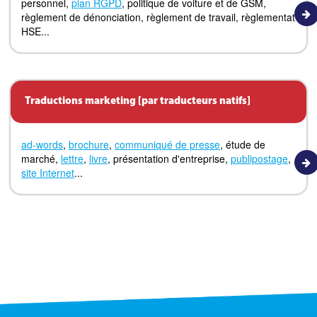
personnel,
plan RGPD
, politique de voiture et de GSM,
règlement de dénonciation, règlement de travail, règlementat
HSE...
Traductions marketing [par traducteurs natifs]
ad-words
,
brochure
,
communiqué de presse
, étude de
marché,
lettre
,
livre
, présentation d'entreprise,
publipostage
,
site Internet
...