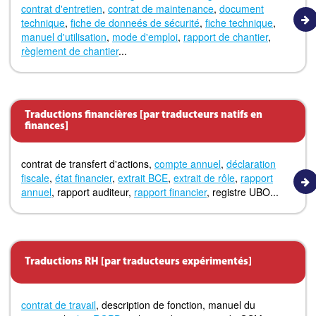
contrat d'entretien
,
contrat de maintenance
,
document
technique
,
fiche de donneés de sécurité
,
fiche technique
,
manuel d'utilisation
,
mode d'emploi
,
rapport de chantier
,
règlement de chantier
...
Traductions financières [par traducteurs natifs en
finances]
contrat de transfert d'actions,
compte annuel
,
déclaration
fiscale
,
état financier
,
extrait BCE
,
extrait de rôle
,
rapport
annuel
, rapport auditeur,
rapport financier
, registre UBO...
Traductions RH [par traducteurs expérimentés]
contrat de travail
, description de fonction, manuel du