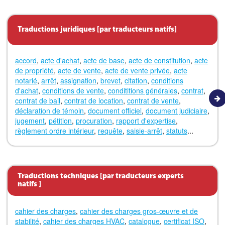
Traductions juridiques [par traducteurs natifs]
accord
,
acte d'achat
,
acte de base
,
acte de constitution
,
acte
de propriété
,
acte de vente
,
acte de vente privée
,
acte
notarié
,
arrêt
,
assignation
,
brevet
,
citation
,
conditions
d'achat
,
conditions de vente
,
condititions générales
,
contrat
,
contrat de bail
,
contrat de location
,
contrat de vente
,
déclaration de témoin
,
document officiel
,
document judiciaire
,
jugement
,
pétition
,
procuration
,
rapport d'expertise
,
règlement ordre intérieur
,
requête
,
saisie-arrêt
,
statuts
...
Traductions techniques [par traducteurs experts
natifs ]
cahier des charges
,
cahier des charges gros-œuvre et de
stabilité
,
cahier des charges HVAC
,
catalogue
,
certificat ISO
,