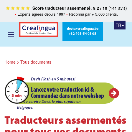
Score traducteur assermenté: 9,2 / 10
(141 avis)
•
Experts agréés depuis 1997
•
Reconnu par + 5.000 clients.
FR
devis@crealingua.be
+32 495-54 05 05
Home
>
Tous documents
Devis Flash en 5 minutes!
Lancez votre traduction ici &
Commandez dans notre webshop
Le service Devis le plus rapide en
Belgique.
Traducteurs assermentés