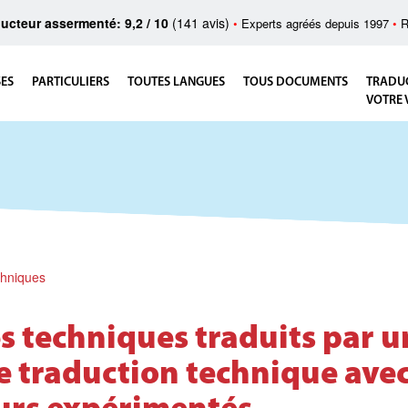
ucteur assermenté: 9,2 / 10
(141 avis)
•
Experts agréés depuis 1997
•
R
SES
PARTICULIERS
TOUTES LANGUES
TOUS DOCUMENTS
TRADU
VOTRE 
chniques
s techniques traduits par u
e traduction technique avec