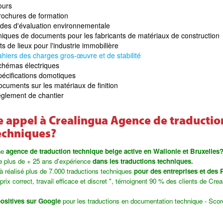
ours
rochures de formation
udes d'évaluation environnementale
niques de documents pour les fabricants de matériaux de construction
s de lieux pour l'industrie immobilière
hiers des charges gros-œuvre et de stabilité
chémas électriques
pécifications domotiques
cuments sur les matériaux de finition
èglement de chantier
e appel à Crealingua Agence de traductio
echniques?
ne
agence de traduction technique belge active en Wallonie et Bruxelles
e plus de + 25 ans d'expérience
dans les traductions techniques.
à réalisé plus de 7.000 traductions techniques
pour des entreprises et des
prix correct, travail efficace et discret ", témoignent 90 % des clients de Cre
positives sur Google
pour les traductions en documentation technique - Scor