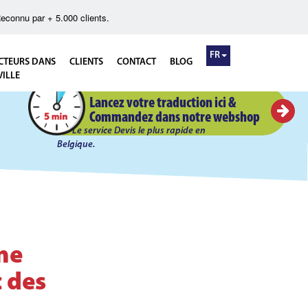
econnu par + 5.000 clients.
FR
CTEURS DANS
CLIENTS
CONTACT
BLOG
VILLE
Devis Flash en 5 minutes!
Lancez votre traduction ici &
Commandez dans notre webshop
Le service Devis le plus rapide en
Belgique.
ne
 des