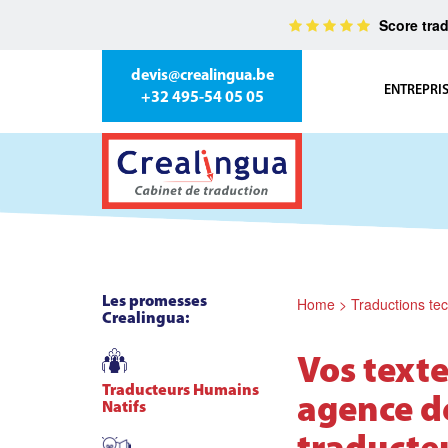
Score trad
devis@crealingua.be
ENTREPRI
+32 495-54 05 05
Les promesses
Home
>
Traductions te
Crealingua:
Vos texte
Traducteurs Humains
agence d
Natifs