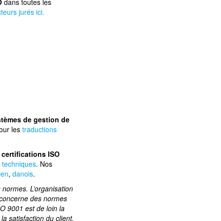
O
dans toutes les
teurs jurés ici.
ystèmes de gestion de
pour les
traductions
s
certifications ISO
s techniques
. Nos
ien
,
danois
.
s normes. L’organisation
e concerne des normes
O 9001 est de loin la
a satisfaction du client,