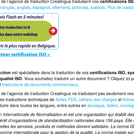
de l’agence de traduction Crealingua traduisent vos
certifications IS
français
,
anglais
,
espagnol
,
allemand
,
polonais
,
suédois
.
Plus de traduc
cteur certification ISO >
uction
est spécialisée dans la traduction de vos
certifications ISO, s
 qualité ISO
. Vous souhaitez traduire un autre document ? Cliquez ici 
t
traductions de documents commerciaux
.
de l’agence de traduction Crealingua ne traduisent pas seulement vo
des traductions techniques de
fiches FDS
,
cahiers des charges
et
fiche
duire dans toutes les langues, entre autres en
slovaque
,
italien
,
norvég
n Internationale de Normalisation et est une organisation qui établit de
érêt d’organisations de standardisation nationales dans 156 pays. Ell
lles les services, produits et méthodes doivent satisfaire. La norme IS
orme internationale pour la gestion de la qualité. La norme insiste sur l