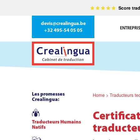
Score trad
devis@crealingua.be
ENTREPRI
+32 495-54 05 05
Les promesses
Home
>
Traducteurs te
Crealingua:
Certifica
Traducteurs Humains
traducte
Natifs