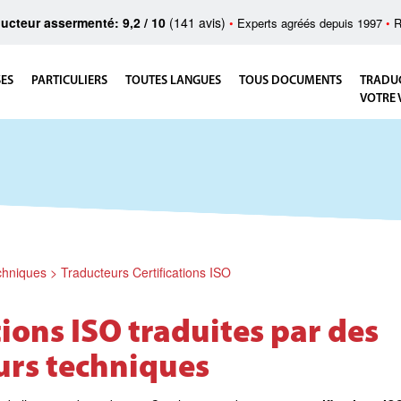
ucteur assermenté: 9,2 / 10
(141 avis)
•
Experts agréés depuis 1997
•
R
SES
PARTICULIERS
TOUTES LANGUES
TOUS DOCUMENTS
TRADU
VOTRE 
chniques
>
Traducteurs Certifications ISO
tions ISO traduites par des
urs techniques