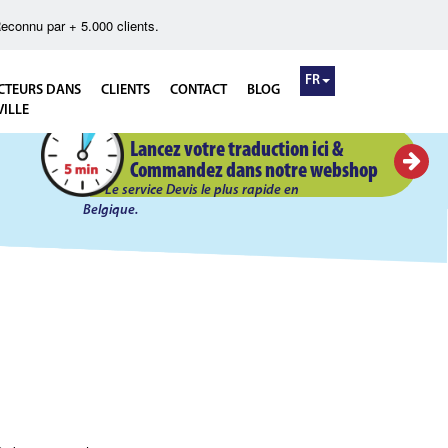
econnu par + 5.000 clients.
FR
CTEURS DANS
CLIENTS
CONTACT
BLOG
VILLE
Devis Flash en 5 minutes!
Lancez votre traduction ici &
Commandez dans notre webshop
Le service Devis le plus rapide en
Belgique.