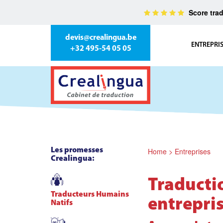
Score trad
devis@crealingua.be
ENTREPRI
+32 495-54 05 05
Les promesses
Home
>
Entreprises
Crealingua:
Traducti
Traducteurs Humains
entrepri
Natifs