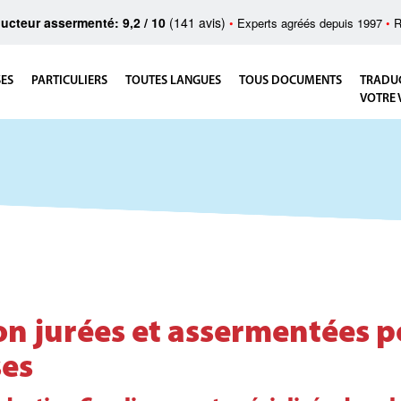
ucteur assermenté: 9,2 / 10
(141 avis)
•
Experts agréés depuis 1997
•
R
SES
PARTICULIERS
TOUTES LANGUES
TOUS DOCUMENTS
TRADU
VOTRE 
on jurées et assermentées 
ses