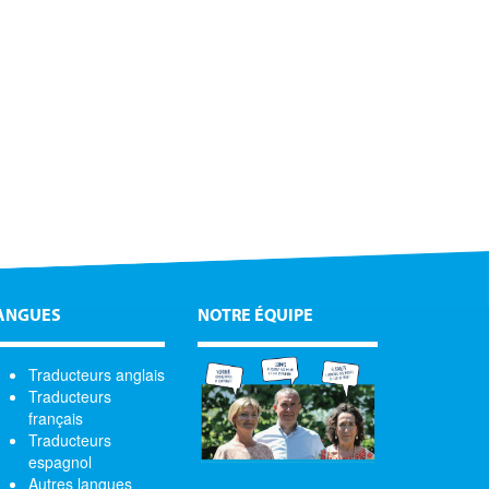
ANGUES
NOTRE ÉQUIPE
Traducteurs anglais
Traducteurs
français
Traducteurs
espagnol
Autres langues