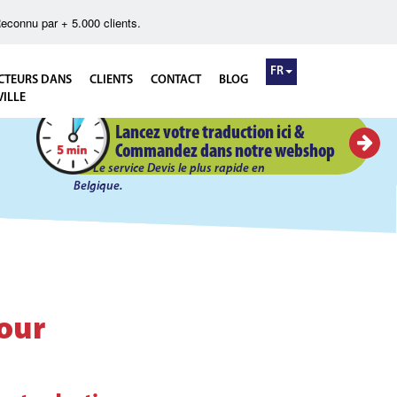
econnu par + 5.000 clients.
FR
CTEURS DANS
CLIENTS
CONTACT
BLOG
VILLE
Devis Flash en 5 minutes!
Lancez votre traduction ici &
Commandez dans notre webshop
Le service Devis le plus rapide en
Belgique.
pour