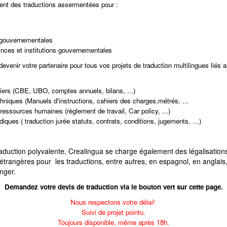
ent des traductions assermentées pour :
-gouvernementales
inces et institutions gouvernementales
evenir votre partenaire pour tous vos projets de traduction multilingues liés
ciers (CBE, UBO, comptes annuels, bilans, ...)
niques (Manuels d'instructions, cahiers des charges,métrés, ...
essources humaines (règlement de travail, Car policy, ...)
iques ( traduction jurée statuts, contrats, conditions, jugements, …)
aduction polyvalente, Crealingua se charge également des légalisations 
étrangères pour les traductions, entre autres, en espagnol, en anglais
nger.
Demandez votre devis de traduction via le bouton vert sur cette page.
Nous respectons votre délai!
Suivi de projet pointu.
Toujours disponible, même après 18h.