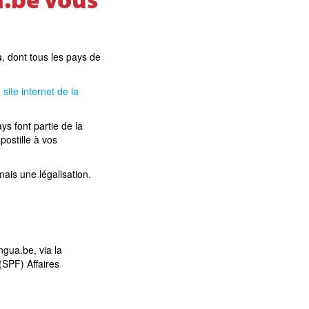
a.be vous
s
, dont tous les pays de
e
site internet de la
s font partie de la
postille à vos
 mais une légalisation.
ngua.be, via la
(SPF) Affaires