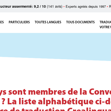
ucteur assermenté: 9,2 / 10
(141 avis)
•
Experts agréés depuis 1997
•
R
SES
PARTICULIERS
TOUTES LANGUES
TOUS DOCUMENTS
TRADU
VOTRE 
ys sont membres de la Conv
 ? La liste alphabétique ci-