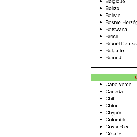
Belgique
Belize
Bolivie
Bosnie-Herzé
Botswana
Brésil
Brunéi Darus
Bulgarie
Burundi
Cabo Verde
Canada
Chili
Chine
Chypre
Colombie
Costa Rica
Croatie