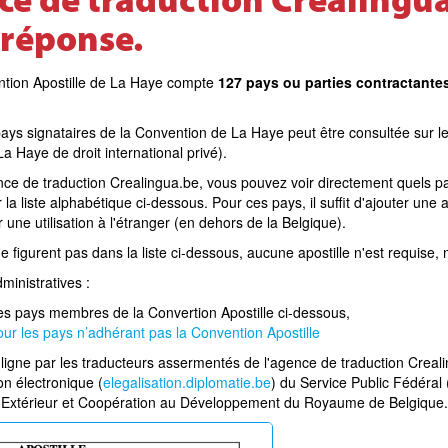
nce de traduction Crealingu
 réponse.
ntion Apostille de La Haye compte
127 pays ou parties contractante
 pays signataires de la Convention de La Haye peut être consultée sur l
 Haye de droit international privé).
nce de traduction Crealingua.be, vous pouvez voir directement quels pay
la liste alphabétique ci-dessous. Pour ces pays, il suffit d'ajouter une a
une utilisation à l'étranger (en dehors de la Belgique).
e figurent pas dans la liste ci-dessous, aucune apostille n'est requise,
inistratives :
r les pays membres de la Convertion Apostille ci-dessous,
pour les pays n’adhérant pas la Convention Apostille
 ligne par les traducteurs assermentés de l'agence de traduction Creali
on électronique (
elegalisation.diplomatie.be
) du Service Public Fédéral 
Extérieur et Coopération au Développement du Royaume de Belgique.