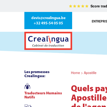
Score trad
devis@crealingua.be
ENTREPRI
+32 495-54 05 05
Les promesses
Home
>
Apostille
Crealingua:
Quels pa
Traducteurs Humains
Apostille
Natifs