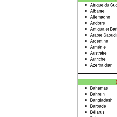
Afrique du Su
Albanie
Allemagne
Andorre
Antigua et Ba
Arabie Saoudi
Argentine
Arménie
Australie
Autriche
Azerbaïdjan
Bahamas
Bahreïn
Bangladesh
Barbade
Bélarus