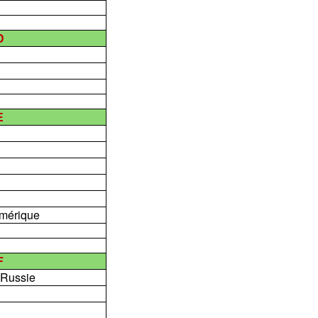
D
E
Amérique
F
 Russie