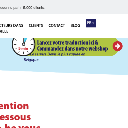
econnu par + 5.000 clients.
FR
CTEURS DANS
CLIENTS
CONTACT
BLOG
VILLE
Devis Flash en 5 minutes!
Lancez votre traduction ici &
Commandez dans notre webshop
Le service Devis le plus rapide en
Belgique.
ention
dessous