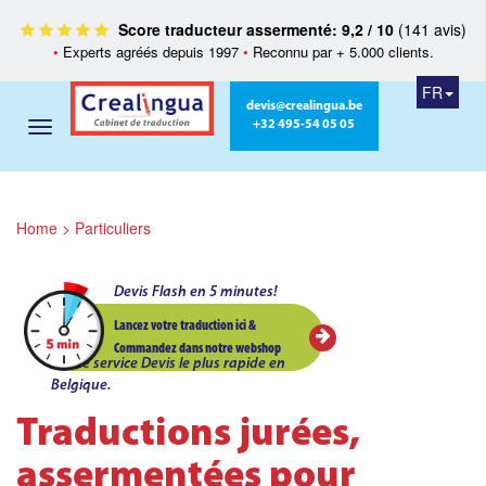
Score traducteur assermenté: 9,2 / 10
(141 avis)
•
Experts agréés depuis 1997
•
Reconnu par + 5.000 clients.
FR
devis@crealingua.be
+32 495-54 05 05
Home
>
Particuliers
Devis Flash en 5 minutes!
Lancez votre traduction ici &
Commandez dans notre webshop
Le service Devis le plus rapide en
Belgique.
Traductions jurées,
assermentées pour