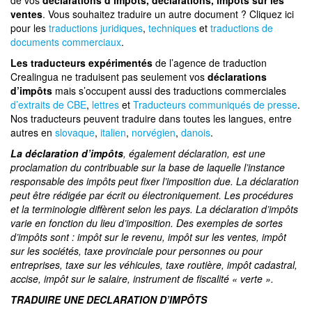
de vos
déclarations d’impôts, déclarations, impôts sur les
ventes
. Vous souhaitez traduire un autre document ? Cliquez ici
pour les
traductions juridiques
,
techniques
et
traductions de
documents commerciaux
.
Les traducteurs expérimentés
de l’agence de traduction
Crealingua ne traduisent pas seulement vos
déclarations
d’impôts
mais s’occupent aussi des traductions commerciales
d’extraits de CBE
,
lettres
et
Traducteurs communiqués de presse
.
Nos traducteurs peuvent traduire dans toutes les langues, entre
autres en
slovaque
,
italien
,
norvégien
,
danois
.
La déclaration d’impôts
, également déclaration, est une
proclamation du contribuable sur la base de laquelle l’instance
responsable des impôts peut fixer l’imposition due. La déclaration
peut être rédigée par écrit ou électroniquement. Les procédures
et la terminologie diffèrent selon les pays. La déclaration d’impôts
varie en fonction du lieu d’imposition. Des exemples de sortes
d’impôts sont : impôt sur le revenu, impôt sur les ventes, impôt
sur les sociétés, taxe provinciale pour personnes ou pour
entreprises, taxe sur les véhicules, taxe routière, impôt cadastral,
accise, impôt sur le salaire, instrument de fiscalité « verte ».
TRADUIRE UNE DECLARATION D’IMPÔTS