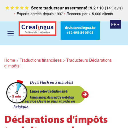
Score traducteur assermenté: 9,2 / 10
(141 avis)
•
Experts agréés depuis 1997
•
Reconnu par + 5.000 clients.
FR
devis@crealingua.be
+32 495-54 05 05
Home
>
Traductions financières
>
Traducteurs Déclarations
d'impôts
Devis Flash en 5 minutes!
Lancez votre traduction ici &
Commandez dans notre webshop
Le service Devis le plus rapide en
Belgique.
Déclarations d'impôts