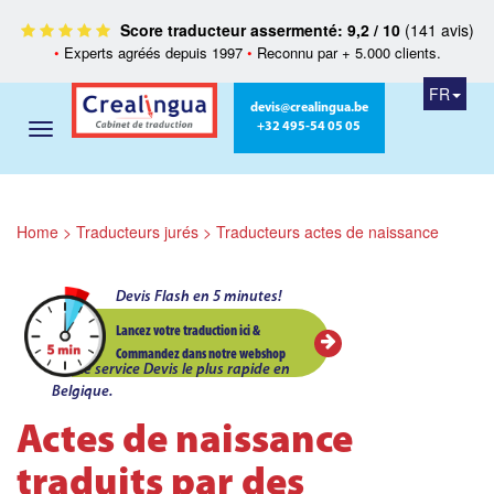
Score traducteur assermenté: 9,2 / 10
(141 avis)
•
Experts agréés depuis 1997
•
Reconnu par + 5.000 clients.
FR
devis@crealingua.be
+32 495-54 05 05
Home
>
Traducteurs jurés
>
Traducteurs actes de naissance
Devis Flash en 5 minutes!
Lancez votre traduction ici &
Commandez dans notre webshop
Le service Devis le plus rapide en
Belgique.
Actes de naissance
traduits par des