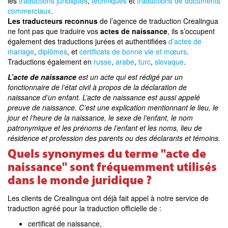
les
traductions juridiques
,
techniques
et
traductions de documents
commerciaux
.
Les traducteurs reconnus
de l’agence de traduction Crealingua
ne font pas que traduire vos
actes de naissance
, ils s’occupent
également des traductions jurées et authentifiées
d’actes de
mariage
,
diplômes
, et
certificats de bonne vie et mœurs
.
Traductions également en
russe
,
arabe
,
turc
,
slovaque
.
L’acte de naissance
est un acte qui est rédigé par un
fonctionnaire de l’état civil à propos de la déclaration de
naissance d’un enfant. L’acte de naissance est aussi appelé
preuve de naissance. C’est une explication mentionnant le lieu, le
jour et l’heure de la naissance, le sexe de l’enfant, le nom
patronymique et les prénoms de l’enfant et les noms, lieu de
résidence et profession des parents ou des déclarants et témoins.
Quels synonymes du terme "acte de
naissance" sont fréquemment utilisés
dans le monde juridique ?
Les clients de Crealingua ont déjà fait appel à notre service de
traduction agréé pour la traduction officielle de :
certificat de naissance,