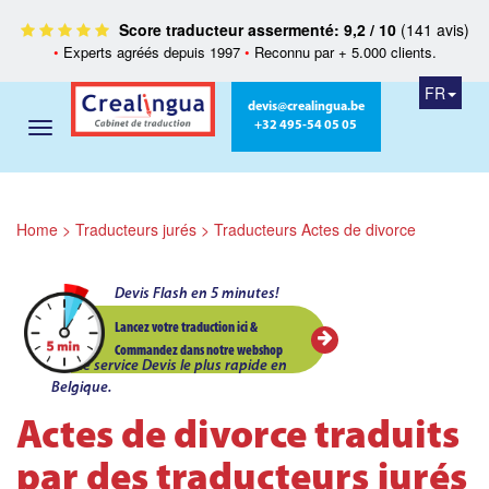
Score traducteur assermenté: 9,2 / 10
(141 avis)
•
Experts agréés depuis 1997
•
Reconnu par + 5.000 clients.
FR
devis@crealingua.be
+32 495-54 05 05
Home
>
Traducteurs jurés
>
Traducteurs Actes de divorce
Devis Flash en 5 minutes!
Lancez votre traduction ici &
Commandez dans notre webshop
Le service Devis le plus rapide en
Belgique.
Actes de divorce traduits
par des traducteurs jurés