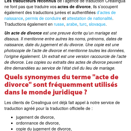
Les traducteurs reconnus
de l’agence de traduction Crealingua
ne font pas que traduire vos
actes de divorce
, ils s’occupent
également des traductions jurées et authentifiées
d’actes de
naissance
,
permis de conduire
et
attestation de nationalité
.
Traductions également en
russe
,
arabe
,
turc
,
slovaque
.
Un acte de divorce
est une preuve écrite qu’un mariage est
dissous. Il mentionne entre autres les noms, prénoms, dates de
naissance, date du jugement et du divorce. Une copie est une
photocopie de l’acte de divorce et mentionne toutes les données,
l’origine également. Un extrait est une version raccourcie de l’acte
de divorce. Les copies ou extraits des actes de divorce peuvent
être demandées au service de l’état civil du lieu de mariage.
Quels synonymes du terme "acte de
divorce" sont fréquemment utilisés
dans le monde juridique ?
Les clients de Crealingua ont déjà fait appel à notre service de
traduction agréé pour la traduction officielle de :
jugement de divorce,
ordonnance de divorce,
copie du jugement de divorce,