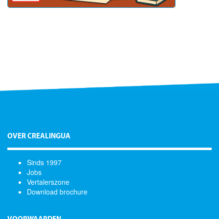
OVER CREALINGUA
Sinds 1997
Jobs
Vertalerszone
Download brochure