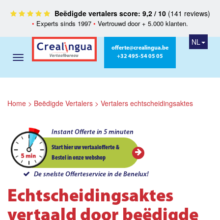
Beëdigde vertalers score: 9,2 / 10
(141 reviews)
•
Experts sinds 1997
•
Vertrouwd door + 5.000 klanten.
NL
offerte@crealingua.be
+32 495-54 05 05
Home
>
Beëdigde Vertalers
>
Vertalers echtscheidingsaktes
Instant Offerte in 5 minuten
Start hier uw vertaalofferte &
Bestel in onze webshop
De snelste Offerteservice in de Benelux!
Echtscheidingsaktes
vertaald door beëdigde