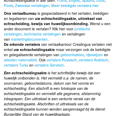
echtscheidingsakte in alle talen:
Frans
,
Engels
,
Spaans
,
Duits
,
Pools
,
Zweedse vertalingen
.
Meer beëdigde vertalers hier.
Ons vertaalbureau
is gespecialiseerd in het vertalen, beëdigen
en legaliseren van
uw echtscheidingsakte, uittreksel van
echtscheiding, bewijs van huwelijksontbinding.
Wenst u een
ander document te vertalen? Klik hier voor
juridische
vertalingen
,
technische vertalingen
en vertalingen
van
marketingdocumenten
.
De erkende vertalers
van vertaalkantoor Crealingua vertalen niet
enkel
uw echtscheidingsakte
maar verzorgen ook de beëdigde
en gelegaliseerde vertalingen van
geboorteaktes
,
rijbewijzen
en
attesten nationaliteit
. Ook
vertalers Russisch
,
vertalers Arabisch
,
vertalers Turks
en
vertalers Servisch
.
Een echtscheidingsakte
is het schriftelijke bewijs dat een
huwelijk ontbonden is. Het vermeldt o.a. de namen, de
voornamen, geboortedatums, datum van het vonnis en
echtscheiding. Een afschrift is een fotokopie van de
echtscheidingsakte en vermeldt alle gegevens, afstamming
inbegrepen. Een uittreksel is een verkorte versie van de
echtscheidingsakte. Afschriften of uittreksels van de
echtscheidingsakte kunnen worden aangevraagd bij de dienst
Burgerlijke Stand van de huwelijksplaats.