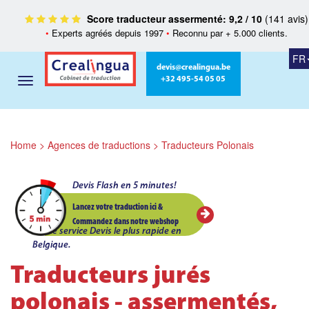
Score traducteur assermenté: 9,2 / 10
(141 avis)
•
Experts agréés depuis 1997
•
Reconnu par + 5.000 clients.
FR
devis@crealingua.be
+32 495-54 05 05
Home
>
Agences de traductions
>
Traducteurs Polonais
Devis Flash en 5 minutes!
Lancez votre traduction ici &
Commandez dans notre webshop
Le service Devis le plus rapide en
Belgique.
Traducteurs jurés
polonais - assermentés,