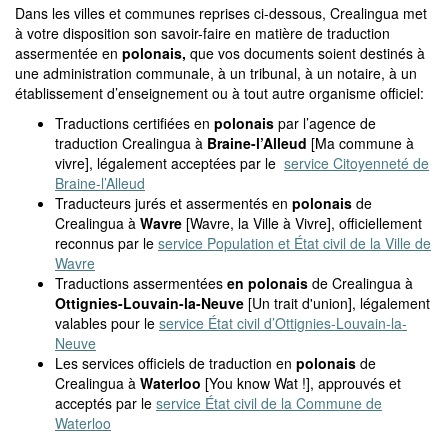
Dans les villes et communes reprises ci-dessous, Crealingua met
à votre disposition son savoir-faire en matière de traduction
assermentée en
polonais,
que vos documents soient destinés à
une administration communale, à un tribunal, à un notaire, à un
établissement d’enseignement ou à tout autre organisme officiel:
Traductions certifiées en
polonais
par l’agence de
traduction Crealingua à
Braine-l’Alleud
[Ma commune à
vivre], légalement acceptées par le
service Citoyenneté de
Braine-l’Alleud
Traducteurs jurés et assermentés en
polonais
de
Crealingua à
Wavre
[Wavre, la Ville à Vivre], officiellement
reconnus par le
service Population et État civil de la Ville de
Wavre
Traductions assermentées
en polonais
de Crealingua à
Ottignies-Louvain-la-Neuve
[Un trait d'union], légalement
valables pour le
service État civil d’Ottignies-Louvain-la-
Neuve
Les services officiels de traduction en
polonais
de
Crealingua à
Waterloo
[You know Wat !], approuvés et
acceptés par le
service État civil de la Commune de
Waterloo