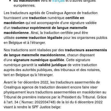
du macédonien
vers le
français
et d'autres langues
européennes.
Les traducteurs agréés de Crealingua Agence de traduction
fournissent une
traduction
numérique
certifiée en
macédonien
qui est accompagnée d'une signature validée
d'un
traducteur expérimenté de langue maternelle
macédonienne
. Ainsi, la traduction certifiée peut être
utilisée
comme traduction légalisée
pour les organismes publics
en Belgique et à l'étranger.
Nos traductions sont réalisées par des
traducteurs assermentés
de langue maternelle macédonienne
, chacun disposant
d'une
signature numérique qualifiée
. Cette signature
numérique garantit la
validité juridique
de votre traduction
auprès des autorités publiques, des tribunaux et des notaires,
tant en Belgique qu'à l'étranger.
Avant le 1er décembre 2022, les traducteurs assermentés de
Crealingua agence de traduction devaient encore faire viser
physiquement leurs traductions assermentées en macédonien au
Tribunal de première instance par le Président du Tribunal. Grâce
à l'art. 34 ( Numac: 2022034748) de la loi du 6 décembre 2022
visant à rendre le SPF Justice belge: