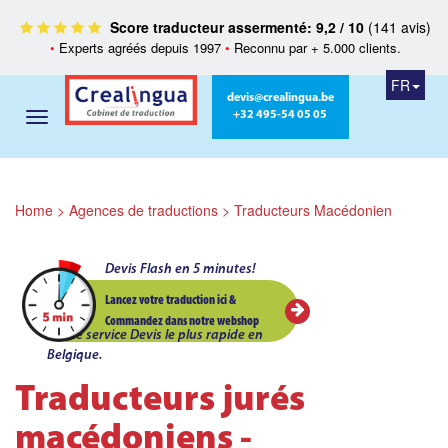
Score traducteur assermenté: 9,2 / 10
(141 avis)
•
Experts agréés depuis 1997
•
Reconnu par + 5.000 clients.
FR
devis@crealingua.be
+32 495-54 05 05
Home
>
Agences de traductions
>
Traducteurs Macédonien
Devis Flash en 5 minutes!
Lancez votre traduction ici &
Commandez dans notre webshop
Le service Devis le plus rapide en
Belgique.
Traducteurs jurés
macédoniens -