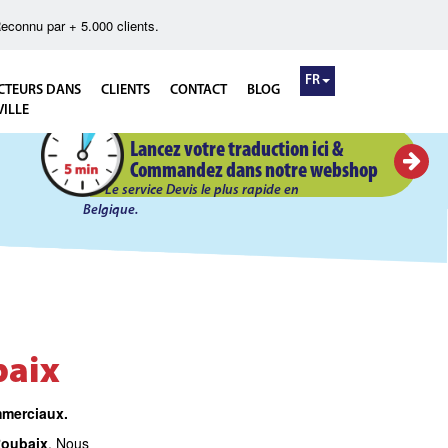
econnu par + 5.000 clients.
FR
CTEURS DANS
CLIENTS
CONTACT
BLOG
VILLE
Devis Flash en 5 minutes!
Lancez votre traduction ici &
Commandez dans notre webshop
Le service Devis le plus rapide en
Belgique.
baix
mmerciaux.
oubaix
. Nous