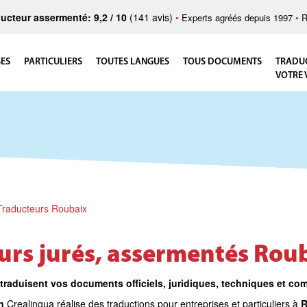
ucteur assermenté: 9,2 / 10
(141 avis)
•
Experts agréés depuis 1997
•
R
SES
PARTICULIERS
TOUTES LANGUES
TOUS DOCUMENTS
TRADU
VOTRE 
Traducteurs Roubaix
urs jurés, assermentés Rou
 traduisent vos documents officiels, juridiques, techniques et co
n
Crealingua réalise des traductions pour entreprises et particuliers à
R