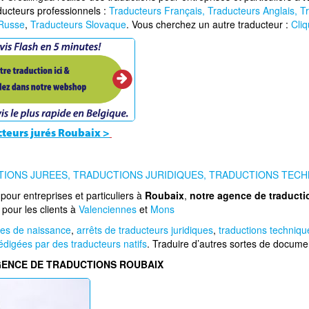
aducteurs professionnels :
Traducteurs Français,
Traducteurs Anglais,
T
 Russe
,
Traducteurs Slovaque
. Vous cherchez un autre traducteur :
Cliq
ucteurs jurés Roubaix
>
IONS JUREES,
TRADUCTIONS JURIDIQUES,
TRADUCTIONS TECH
pour entreprises et particuliers à
Roubaix
,
notre agence de traducti
 pour les clients à
Valenciennes
et
Mons
tes de naissance
,
arrêts de traducteurs juridiques
,
traductions techniqu
édigées par des traducteurs natifs
. Traduire d’autres sortes de docume
GENCE DE TRADUCTIONS ROUBAIX