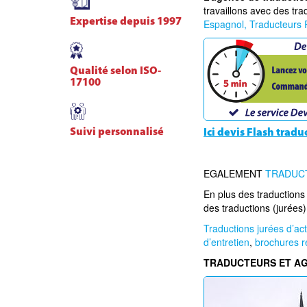
travaillons avec des tr
Expertise depuis 1997
Espagnol,
Traducteurs
Qualité selon ISO-
17100
Suivi personnalisé
Ici devis Flash trad
EGALEMENT
TRADUCT
En plus des traductions 
des traductions (jurées)
Traductions jurées d’ac
d’entretien
,
brochures r
TRADUCTEURS ET A