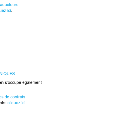
raducteurs
uez ici
.
NIQUES
on
s’occupe également
es de contrats
nts:
cliquez ici