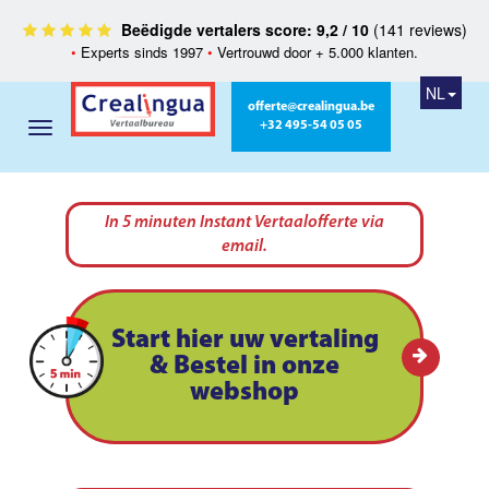
Beëdigde vertalers score: 9,2 / 10
(141 reviews)
•
Experts sinds 1997
•
Vertrouwd door + 5.000 klanten.
NL
offerte@crealingua.be
+32 495-54 05 05
In 5 minuten Instant Vertaalofferte via
email.
Start hier uw vertaling
& Bestel in onze
webshop