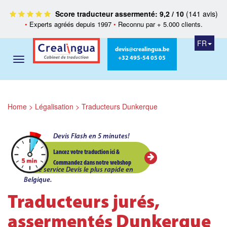
Score traducteur assermenté: 9,2 / 10
(141 avis)
•
Experts agréés depuis 1997
•
Reconnu par + 5.000 clients.
FR
devis@crealingua.be
+32 495-54 05 05
Home
>
Légalisation
>
Traducteurs Dunkerque
Devis Flash en 5 minutes!
Lancez votre traduction ici &
Commandez dans notre webshop
Le service Devis le plus rapide en
Belgique.
Traducteurs jurés,
assermentés Dunkerque