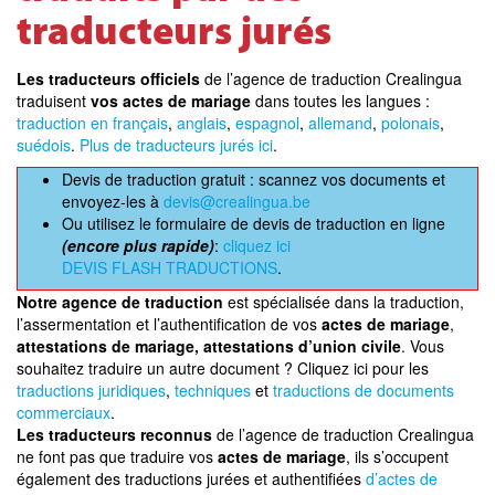
traducteurs jurés
Les traducteurs officiels
de l’agence de traduction Crealingua
traduisent
vos actes de mariage
dans toutes les langues :
traduction en français
,
anglais
,
espagnol
,
allemand
,
polonais
,
suédois
.
Plus de traducteurs jurés ici
.
Devis de traduction gratuit : scannez vos documents et
envoyez-les à
devis@crealingua.be
Ou utilisez le formulaire de devis de traduction en ligne
(encore plus rapide)
:
cliquez ici
DEVIS FLASH TRADUCTIONS
.
Notre agence de traduction
est spécialisée dans la traduction,
l’assermentation et l’authentification de vos
actes de mariage
,
attestations de mariage, attestations d’union civile
. Vous
souhaitez traduire un autre document ? Cliquez ici pour les
traductions juridiques
,
techniques
et
traductions de documents
commerciaux
.
Les traducteurs reconnus
de l’agence de traduction Crealingua
ne font pas que traduire vos
actes de mariage
, ils s’occupent
également des traductions jurées et authentifiées
d’actes de