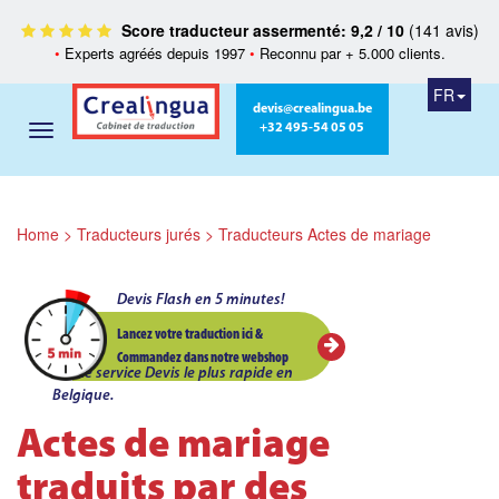
Score traducteur assermenté: 9,2 / 10
(141 avis)
•
Experts agréés depuis 1997
•
Reconnu par + 5.000 clients.
FR
devis@crealingua.be
+32 495-54 05 05
Home
>
Traducteurs jurés
>
Traducteurs Actes de mariage
Devis Flash en 5 minutes!
Lancez votre traduction ici &
Commandez dans notre webshop
Le service Devis le plus rapide en
Belgique.
Actes de mariage
traduits par des