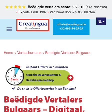
Beëdigde vertalers score: 9,2 / 10
(141 reviews)
•
Experts sinds 1997
•
Vertrouwd door + 5.000 klanten.
NL
offerte@crealingua.be
+32 495-54 05 05
Home
>
Vertaalbureaus
>
Beedigde Vertalers Bulgaars
Instant Offerte in 5 minuten
Start hier uw vertaalofferte &
Bestel in onze webshop
De snelste Offerteservice in de Benelux!
Beëdigde Vertalers
Bulgaars – Digitaal,