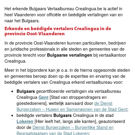
Het erkende Bulgaars Vertaalbureau Crealingua.be is actief in
heel Vlaanderen voor officiële en beëdigde vertalingen van en
naar het Bulgaars.
Erkende en beëdigde vertalers Crealingua in de
provincie Oost-Vlaanderen
In de provincie Oost-Vlaanderen kunnen particulieren, bedrijven
en juridische professionals in alle steden en gemeentes van de
provincie terecht voor
Bulgaarse vertalingen
bij vertaalkantoor
Crealingua.
Meer in het bijzondere kan je o.a. in de hierna opgesomde steden
en gemeentes beroep doen op de expertise en ervaring van de
beëdigde vertalers van Crealingua erkend vertaalbureau voor:
Bulgaars
gecertificeerde vertalingen via vertaalbureau
Crealingua
Gent
[Stad van stroppendragers en
goestedoeners], wettelijk aanvaard door
de Dienst
Burgerzaken – Huwen en Samenwonen van de Stad Gent
;
beëdigde vertalers
Bulgaars
Crealingua in de stad
Lokeren
[Hier leeft het, langs alle kanten], geautoriseerd
door de
Dienst Burgerzaken – Burgerlijke Stand en
Begraafplaatsen van de Stad Lokeren
;