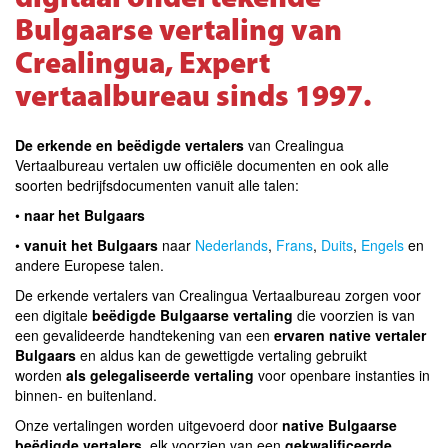
Bulgaarse vertaling van
Crealingua, Expert
vertaalbureau sinds 1997.
De erkende en beëdigde vertalers
van Crealingua
Vertaalbureau vertalen uw officiële documenten en ook alle
soorten bedrijfsdocumenten vanuit alle talen:
•
naar het Bulgaars
•
vanuit het Bulgaars
naar
Nederlands
,
Frans
,
Duits
,
Engels
en
andere Europese talen
.
De erkende vertalers van Crealingua Vertaalbureau zorgen voor
een digitale
beëdigde Bulgaarse vertaling
die voorzien is van
een gevalideerde handtekening van een
ervaren native vertaler
Bulgaars
en aldus kan de gewettigde vertaling gebruikt
worden
als gelegaliseerde vertaling
voor openbare instanties in
binnen- en buitenland.
Onze vertalingen worden uitgevoerd door
native Bulgaarse
beëdigde vertalers
, elk voorzien van een
gekwalificeerde