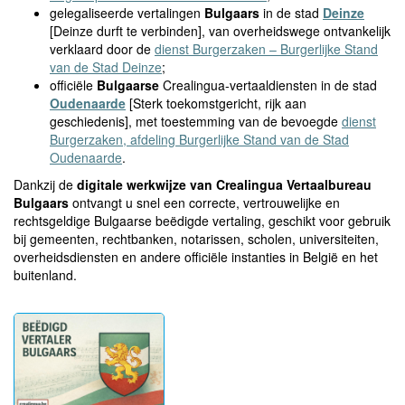
gelegaliseerde vertalingen
Bulgaars
in de stad
Deinze
[Deinze durft te verbinden], van overheidswege ontvankelijk
verklaard door de
dienst Burgerzaken – Burgerlijke Stand
van de Stad Deinze
;
officiële
Bulgaarse
Crealingua-vertaaldiensten in de stad
Oudenaarde
[Sterk toekomstgericht, rijk aan
geschiedenis], met toestemming van de bevoegde
dienst
Burgerzaken, afdeling Burgerlijke Stand van de Stad
Oudenaarde
.
Dankzij de
digitale werkwijze van Crealingua Vertaalbureau
Bulgaars
ontvangt u snel een correcte, vertrouwelijke en
rechtsgeldige Bulgaarse beëdigde vertaling, geschikt voor gebruik
bij gemeenten, rechtbanken, notarissen, scholen, universiteiten,
overheidsdiensten en andere officiële instanties in België en het
buitenland.