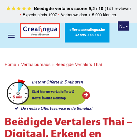
Beëdigde vertalers score: 9,2 / 10
(141 reviews)
•
Experts sinds 1997
•
Vertrouwd door + 5.000 klanten.
NL
offerte@crealingua.be
+32 495-54 05 05
Home
>
Vertaalbureaus
>
Beedigde Vertalers Thai
Instant Offerte in 5 minuten
Start hier uw vertaalofferte &
Bestel in onze webshop
De snelste Offerteservice in de Benelux!
Beëdigde Vertalers Thai –
Digitaal, Erkend en