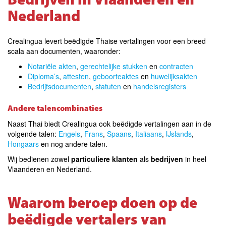
Bedrijven in Vlaanderen en
Nederland
Crealingua levert beëdigde Thaise vertalingen voor een breed
scala aan documenten, waaronder:
Notariële akten
,
gerechtelijke stukken
en
contracten
Diploma’s
,
attesten
,
geboorteaktes
en
huwelijksakten
Bedrijfsdocumenten
,
statuten
en
handelsregisters
Andere talencombinaties
Naast Thai biedt Crealingua ook beëdigde vertalingen aan in de
volgende talen
:
Engels
,
Frans
,
Spaans
,
Italiaans
,
IJslands
,
Hongaars
en nog andere talen
.
Wij bedienen zowel
particuliere klanten
als
bedrijven
in heel
Vlaanderen en Nederland.
Waarom beroep doen op de
beëdigde vertalers van