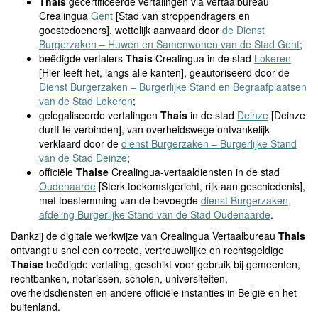
Thais
gecertificeerde vertalingen via vertaalbureau
Crealingua
Gent
[Stad van stroppendragers en
goestedoeners], wettelijk aanvaard door
de Dienst
Burgerzaken – Huwen en Samenwonen van de Stad Gent
;
beëdigde vertalers
Thais
Crealingua in de stad
Lokeren
[Hier leeft het, langs alle kanten], geautoriseerd door de
Dienst Burgerzaken – Burgerlijke Stand en Begraafplaatsen
van de Stad Lokeren
;
gelegaliseerde vertalingen
Thais
in de stad
Deinze
[Deinze
durft te verbinden], van overheidswege ontvankelijk
verklaard door de
dienst Burgerzaken – Burgerlijke Stand
van de Stad Deinze
;
officiële
Thaise
Crealingua-vertaaldiensten in de stad
Oudenaarde
[Sterk toekomstgericht, rijk aan geschiedenis],
met toestemming van de bevoegde
dienst Burgerzaken,
afdeling Burgerlijke Stand van de Stad Oudenaarde
.
Dankzij de digitale werkwijze van Crealingua Vertaalbureau
Thais
ontvangt u snel een correcte, vertrouwelijke en rechtsgeldige
Thaise
beëdigde vertaling, geschikt voor gebruik bij gemeenten,
rechtbanken, notarissen, scholen, universiteiten,
overheidsdiensten en andere officiële instanties in België en het
buitenland.