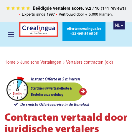
Beëdigde vertalers score: 9,2 / 10
(141 reviews)
•
Experts sinds 1997
•
Vertrouwd door + 5.000 klanten.
NL
offerte@crealingua.be
+32 495-54 05 05
Home
>
Juridische Vertalingen
>
Vertalers contracten (old)
Instant Offerte in 5 minuten
Start hier uw vertaalofferte &
Bestel in onze webshop
De snelste Offerteservice in de Benelux!
Contracten vertaald door
juridische vertalers