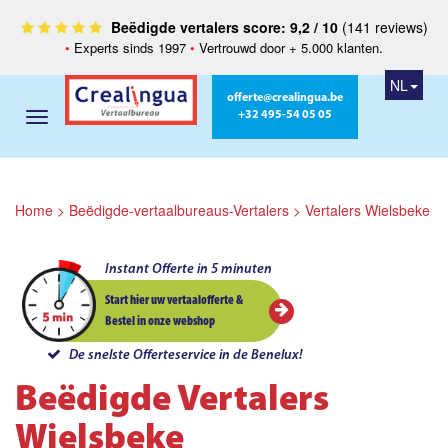
Beëdigde vertalers score: 9,2 / 10
(141 reviews)
•
Experts sinds 1997
•
Vertrouwd door + 5.000 klanten.
NL
offerte@crealingua.be
+32 495-54 05 05
Home
>
Beëdigde-vertaalbureaus-Vertalers
>
Vertalers Wielsbeke
Instant Offerte in 5 minuten
Start hier uw vertaalofferte &
Bestel in onze webshop
De snelste Offerteservice in de Benelux!
Beëdigde Vertalers
Wielsbeke