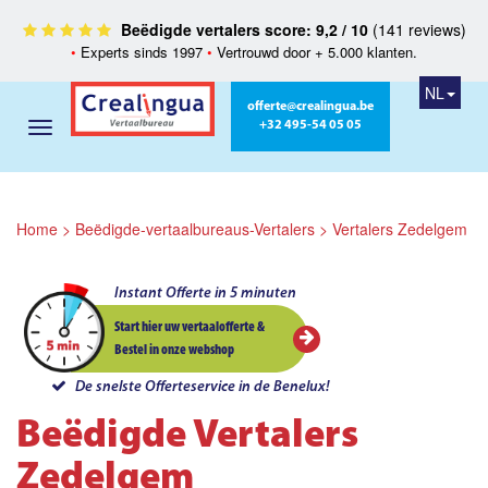
Beëdigde vertalers score: 9,2 / 10
(141 reviews)
•
Experts sinds 1997
•
Vertrouwd door + 5.000 klanten.
NL
offerte@crealingua.be
+32 495-54 05 05
Home
>
Beëdigde-vertaalbureaus-Vertalers
>
Vertalers Zedelgem
Instant Offerte in 5 minuten
Start hier uw vertaalofferte &
Bestel in onze webshop
De snelste Offerteservice in de Benelux!
Beëdigde Vertalers
Zedelgem