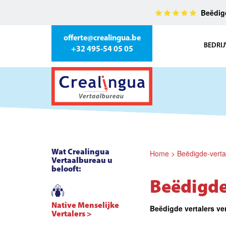
Beëdigd
offerte@crealingua.be
BEDRIJ
+32 495-54 05 05
Wat Crealingua
Home
>
Beëdigde-verta
Vertaalbureau u
belooft:
Beëdigde 
Native Menselijke
Beëdigde vertalers ver
Vertalers >