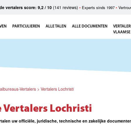
e vertalers score: 9,2 / 10
(141 reviews)
•
Experts sinds 1997
•
Vertrou
VEN
PARTICULIEREN
ALLE TALEN
ALLE DOCUMENTEN
VERTALER
VLAAMSE
albureaus-Vertalers
>
Vertalers Lochristi
Vertalers Lochristi
talen uw officiële, juridische, technische en zakelijke documente