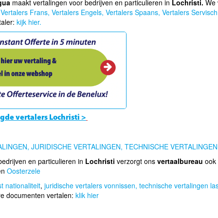
gua
maakt vertalingen voor bedrijven en particulieren in
Lochristi.
We 
:
Vertalers Frans,
Vertalers Engels,
Vertalers Spaans,
Vertalers Servisch
taler:
kijk hier.
gde vertalers Lochristi >
ALINGEN,
JURIDISCHE VERTALINGEN,
TECHNISCHE VERTALINGEN
edrijven en particulieren in
Lochristi
verzorgt ons
vertaalbureau
ook 
en
Oosterzele
 nationaliteit
,
juridische vertalers vonnissen,
technische vertalingen l
re documenten vertalen:
klik hier