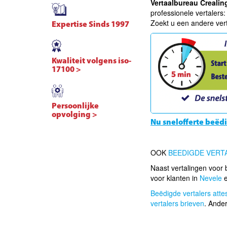
Vertaalbureau Crealin
professionele vertalers
Zoekt u een andere ver
Expertise Sinds 1997
Kwaliteit volgens iso-
17100 >
Persoonlijke
opvolging >
Nu snelofferte beëdi
OOK
BEEDIGDE VERT
Naast vertalingen voor b
voor klanten in
Nevele
Beëdigde vertalers attest
vertalers brieven
. Ande