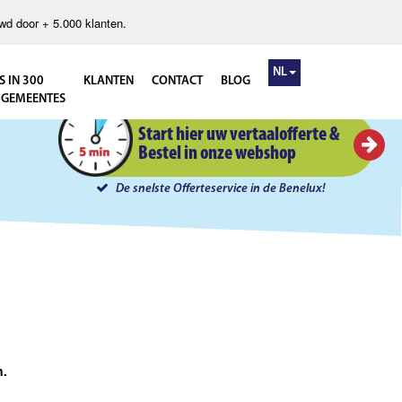
wd door + 5.000 klanten.
NL
S IN 300
KLANTEN
CONTACT
BLOG
 GEMEENTES
Instant Offerte in 5 minuten
Start hier uw vertaalofferte &
Bestel in onze webshop
De snelste Offerteservice in de Benelux!
n.