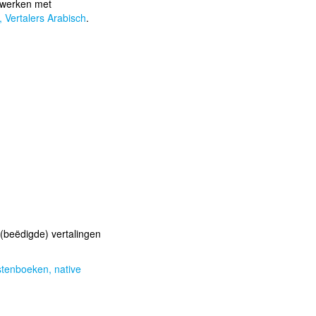
werken met
,
Vertalers Arabisch
.
(beëdigde) vertalingen
astenboeken,
native