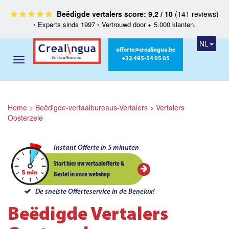
Beëdigde vertalers score: 9,2 / 10
(141 reviews)
•
Experts sinds 1997
•
Vertrouwd door + 5.000 klanten.
NL
offerte@crealingua.be
+32 495-54 05 05
Home
>
Beëdigde-vertaalbureaus-Vertalers
>
Vertalers
Oosterzele
Instant Offerte in 5 minuten
Start hier uw vertaalofferte &
Bestel in onze webshop
De snelste Offerteservice in de Benelux!
Beëdigde Vertalers