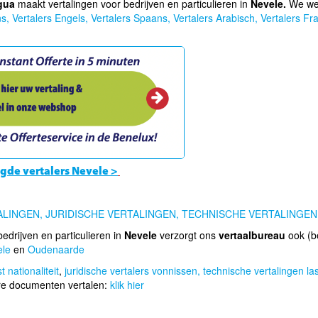
gua
maakt vertalingen voor bedrijven en particulieren in
Nevele.
We we
ns,
Vertalers Engels,
Vertalers Spaans,
Vertalers Arabisch,
Vertalers Fr
gde vertalers Nevele >
ALINGEN,
JURIDISCHE VERTALINGEN,
TECHNISCHE VERTALINGEN
edrijven en particulieren in
Nevele
verzorgt ons
vertaalbureau
ook (b
ele
en
Oudenaarde
 nationaliteit
,
juridische vertalers vonnissen,
technische vertalingen l
re documenten vertalen:
klik hier