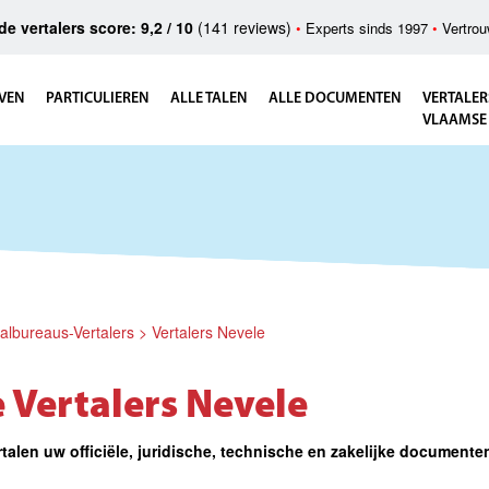
e vertalers score: 9,2 / 10
(141 reviews)
•
Experts sinds 1997
•
Vertrou
VEN
PARTICULIEREN
ALLE TALEN
ALLE DOCUMENTEN
VERTALER
VLAAMSE
albureaus-Vertalers
>
Vertalers Nevele
 Vertalers Nevele
 vertalen uw officiële, juridische, technische en zak