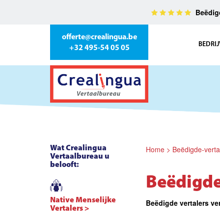
Beëdigd
offerte@crealingua.be
BEDRIJ
+32 495-54 05 05
Wat Crealingua
Home
>
Beëdigde-verta
Vertaalbureau u
belooft:
Beëdigde
Native Menselijke
Beëdigde vertalers
Vertalers >