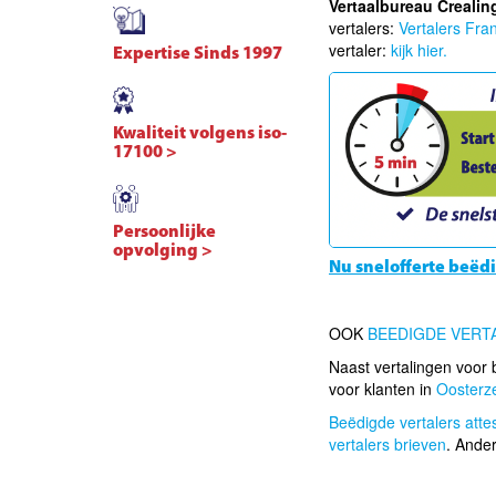
Vertaalbureau Crealin
vertalers:
Vertalers Fra
vertaler:
kijk hier.
Expertise Sinds 1997
Kwaliteit volgens iso-
17100 >
Persoonlijke
opvolging >
Nu snelofferte beëdi
OOK
BEEDIGDE VERT
Naast vertalingen voor b
voor klanten in
Oosterz
Beëdigde vertalers attest
vertalers brieven
. Ande