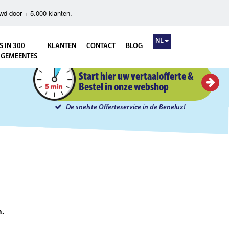
wd door + 5.000 klanten.
NL
S IN 300
KLANTEN
CONTACT
BLOG
 GEMEENTES
Instant Offerte in 5 minuten
Start hier uw vertaalofferte &
Bestel in onze webshop
De snelste Offerteservice in de Benelux!
elijke documenten.