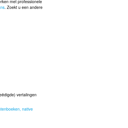
rken met professionele
ans
. Zoekt u een andere
eëdigde) vertalingen
astenboeken,
native