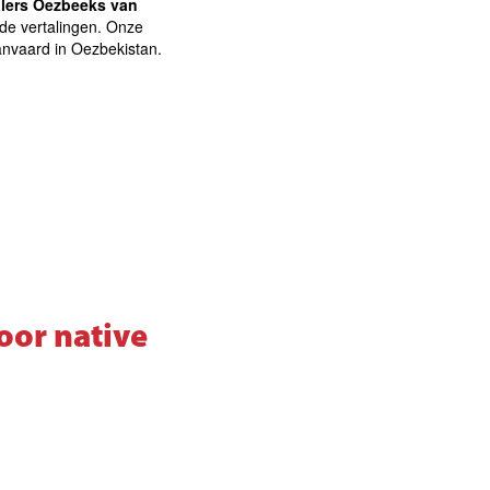
alers Oezbeeks van
gde vertalingen. Onze
anvaard in Oezbekistan.
oor native