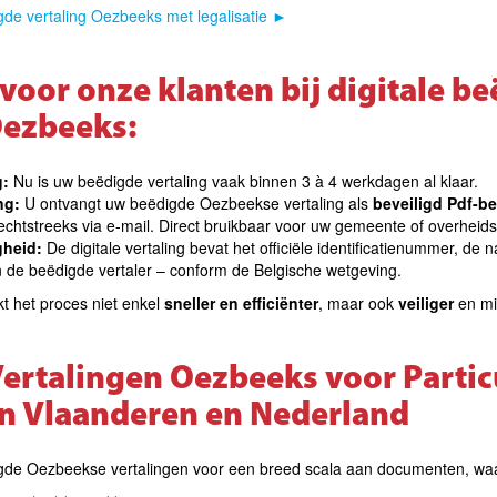
gde vertaling Oezbeeks met legalisatie
►
voor onze klanten bij digitale b
Oezbeeks:
g:
Nu is uw beëdigde vertaling vaak binnen 3 à 4 werkdagen al klaar.
ng:
U ontvangt uw beëdigde Oezbeekse vertaling als
beveiligd Pdf-be
rechtstreeks via e-mail. Direct bruikbaar voor uw gemeente of overheidsi
gheid:
De digitale vertaling bevat het officiële identificatienummer, de n
 de beëdigde vertaler – conform de Belgische wetgeving.
kt het proces niet enkel
sneller en efficiënter
, maar ook
veiliger
en mil
ertalingen Oezbeeks voor Partic
in Vlaanderen en Nederland
igde Oezbeekse vertalingen voor een breed scala aan documenten, wa