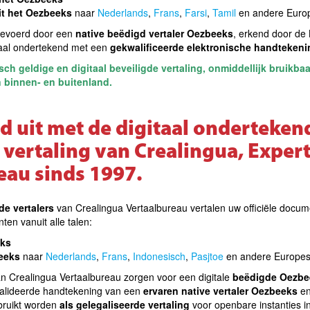
it het Oezbeeks
naar
Nederlands
,
Frans
,
Farsi
,
Tamil
en andere Europ
tgevoerd door een
native beëdigd vertaler Oezbeeks
, erkend door de 
itaal ondertekend met een
gekwalificeerde elektronische handtekeni
isch geldige en digitaal beveiligde vertaling, onmiddellijk bruikb
n binnen- en buitenland.
jd uit met de digitaal onderteken
vertaling van Crealingua, Exper
eau sinds 1997.
e vertalers
van Crealingua Vertaalbureau vertalen uw officiële docum
ten vanuit alle talen:
eks
beeks
naar
Nederlands
,
Frans
,
Indonesisch
,
Pasjtoe
en andere Europes
an Crealingua Vertaalbureau zorgen voor een digitale
beëdigde Oezbee
valideerde handtekening van een
ervaren native vertaler Oezbeeks
en
ebruikt worden
als gelegaliseerde vertaling
voor openbare instanties in