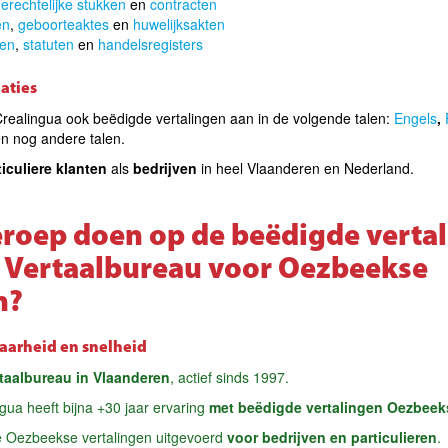
erechtelijke stukken
en
contracten
en
,
geboorteaktes
en
huwelijksakten
ten
,
statuten
en
handelsregisters
aties
realingua ook beëdigde vertalingen aan in de volgende talen
:
Engels
,
n nog andere talen
.
ticuliere klanten
als
bedrijven
in heel Vlaanderen en Nederland.
oep doen op de beëdigde vertal
 Vertaalbureau voor Oezbeekse
n?
aarheid en snelheid
taalbureau in Vlaanderen
, actief sinds 1997.
ngua heeft bijna +30 jaar ervaring
met beëdigde vertalingen Oezbeek
e Oezbeekse vertalingen uitgevoerd
voor bedrijven en particulieren
.