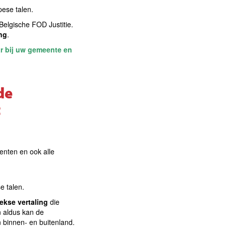
ese talen
.
Belgische FOD Justitie.
ng
.
aar bij uw gemeente en
de
t
enten en ook alle
e talen
.
kse vertaling
die
 aldus kan de
 binnen- en buitenland.