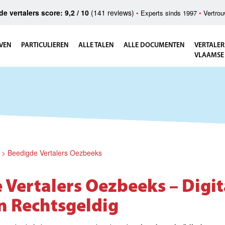
e vertalers score: 9,2 / 10
(141 reviews)
•
Experts sinds 1997
•
Vertrou
VEN
PARTICULIEREN
ALLE TALEN
ALLE DOCUMENTEN
VERTALER
VLAAMSE
>
Beedigde Vertalers Oezbeeks
 Vertalers Oezbeeks – Digit
n Rechtsgeldig