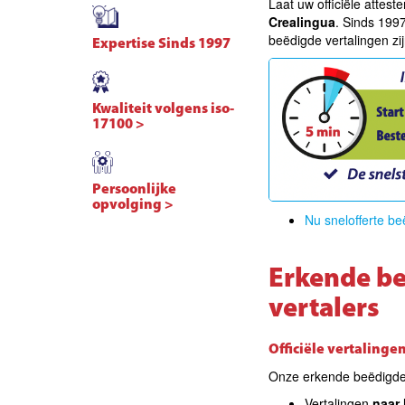
Laat uw officiële attes
Crealingua
. Sinds 1997
beëdigde vertalingen zi
Expertise Sinds 1997
Kwaliteit volgens iso-
17100 >
Persoonlijke
opvolging >
Nu snelofferte be
Erkende be
vertalers
Officiële vertalinge
Onze erkende beëdigde 
Vertalingen
naar