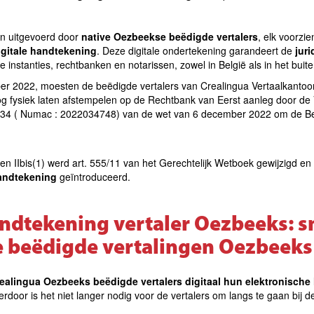
n uitgevoerd door
native Oezbeekse beëdigde vertalers
, elk voorzi
igitale handtekening
. Deze digitale ondertekening garandeert de
jur
e instanties, rechtbanken en notarissen, zowel in België als in het buit
er 2022, moesten de beëdigde vertalers van Crealingua Vertaalkanto
g fysiek laten afstempelen op de Rechtbank van Eerst aanleg door de 
. 34 ( Numac : 2022034748) van de wet van 6 december 2022 om de Bel
ken IIbis(1) werd art. 555/11 van het Gerechtelijk Wetboek gewijzigd en
andtekening
geïntroduceerd.
andtekening vertaler Oezbeeks: s
re beëdigde vertalingen Oezbeeks
ealingua Oezbeeks beëdigde vertalers digitaal hun elektronisch
erdoor is het niet langer nodig voor de vertalers om langs te gaan bij de