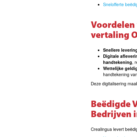
Snelofferte beëdi
Voordelen 
vertaling 
Snellere leverin
Digitale afleveri
handtekening
, 
Wettelijke geldi
handtekening van
Deze digitalisering maa
Beëdigde V
Bedrijven 
Crealingua levert beëd