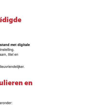
eëdigde
stand met digitale
nstelling.
aam, titel en
ieuvriendelijker.
ulieren en
aronder: