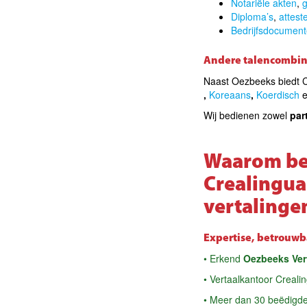
Notariële akten
,
g
Diploma’s
,
attest
Bedrijfsdocumen
Andere talencombin
Naast Oezbeeks biedt C
,
Koreaans
,
Koerdisch
e
Wij bedienen zowel
par
Waarom ber
Crealingua
vertalinge
Expertise, betrouwb
• Erkend
Oezbeeks Ver
• Vertaalkantoor Creali
• Meer dan 30 beëdigd