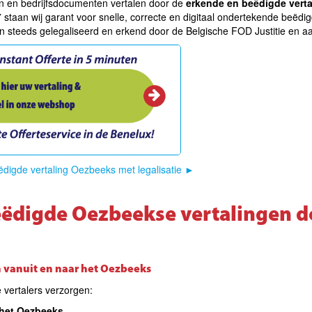
ten en bedrijfsdocumenten vertalen door de
erkende en beëdigde vert
 staan wij garant voor snelle, correcte en digitaal ondertekende beëdi
jn steeds gelegaliseerd en erkend door de Belgische FOD Justitie en a
ëdigde vertaling Oezbeeks met legalisatie
►
ëdigde Oezbeekse vertalingen d
n vanuit en naar het Oezbeeks
vertalers verzorgen:
 het Oezbeeks