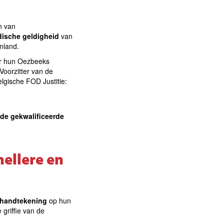
en van
idische geldigheid
van
enland.
or hun Oezbeeks
Voorzitter van de
gische FOD Justitie:
de gekwalificeerde
nellere en
e handtekening
op hun
 griffie van de