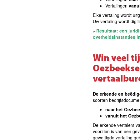
Vertalingen
vanu
Elke vertaling wordt ui
Uw vertaling wordt dig
Resultaat: een jurid
►
overheidsinstanties i
Win veel ti
Oezbeekse 
vertaalbur
De erkende en beëdigd
soorten bedrijfsdocumen
naar het Oezbe
vanuit het Oez
De erkende vertalers v
voorzien is van een ge
gewettigde vertaling g