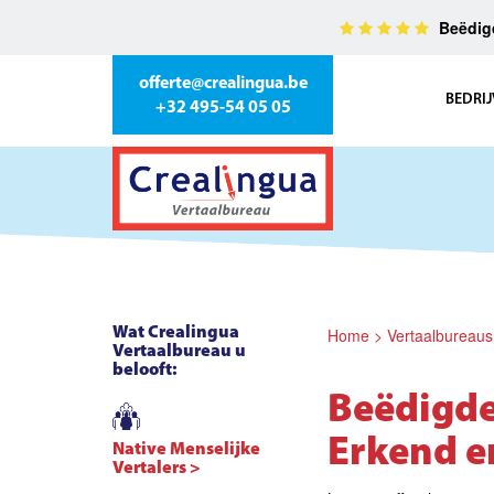
Beëdigd
offerte@crealingua.be
BEDRIJ
+32 495-54 05 05
Wat Crealingua
Home
>
Vertaalbureaus
Vertaalbureau u
belooft:
Beëdigde
Erkend e
Native Menselijke
Vertalers >