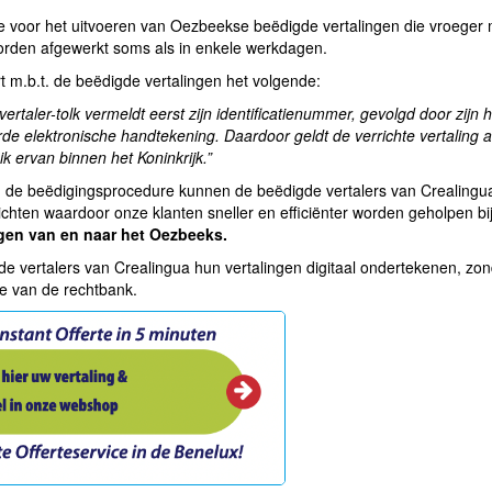
 voor het uitvoeren van Oezbeekse beëdigde vertalingen die vroeger
rden afgewerkt soms als in enkele werkdagen.
 m.b.t. de beëdigde vertalingen het volgende:
vertaler-tolk vermeldt eerst zijn identificatienummer, gevolgd door zij
eerde elektronische handtekening. Daardoor geldt de verrichte vertaling 
ik ervan binnen het Koninkrijk.”
an de beëdigingsprocedure kunnen de beëdigde vertalers van Crealingua
chten waardoor onze klanten sneller en efficiënter worden geholpen bij
gen van en naar het Oezbeeks.
vertalers van Crealingua hun vertalingen digitaal ondertekenen, zonde
fie van de rechtbank.