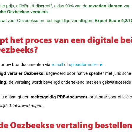
cte prijs, efficiënt & discreet", aldus 90% van de
tevreden klanten
van 
che Oezbeekse vertalers
.
iews voor Oezbeekse en rechtsgeldige vertalingen:
Expert Score 9,2/1
pt het proces van een digitale b
Oezbeeks?
uur uw brondocumenten via
e-mail
of
uploadformulier ►
.
igd vertaler Oezbeeks:
uitgevoerd door native speaker met juridische 
ing:
de vertaling wordt beveiligd ondertekend met een gekwalificeerde
:
u ontvangt een
rechtsgeldig PDF-document
, bruikbaar voor officiële
ijd: 3 tot 4 werkdagen.
e Oezbeekse vertaling bestelle