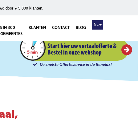
wd door + 5.000 klanten.
NL
S IN 300
KLANTEN
CONTACT
BLOG
 GEMEENTES
Instant Offerte in 5 minuten
Start hier uw vertaalofferte &
Bestel in onze webshop
De snelste Offerteservice in de Benelux!
aal,