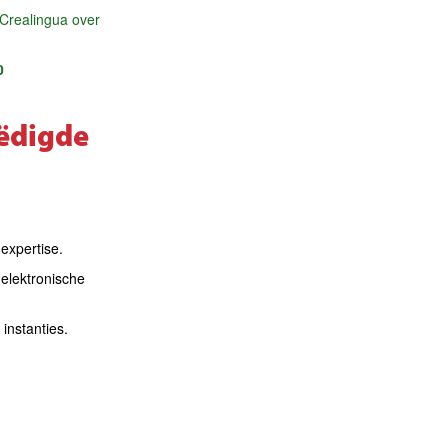
Crealingua over
0
eëdigde
expertise.
 elektronische
 instanties.
n