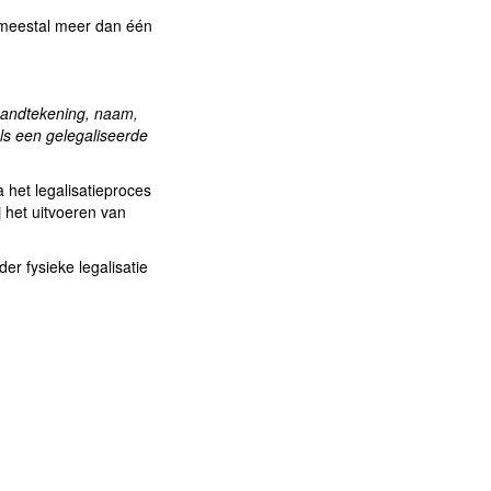
 meestal meer dan één
n handtekening, naam,
als een gelegaliseerde
 het legalisatieproces
 het uitvoeren van
r fysieke legalisatie