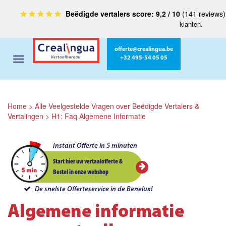
Beëdigde vertalers score: 9,2 / 10
(141 reviews
klanten.
offerte@crealingua.be
+32 495-54 05 05
Home
>
Alle Veelgestelde Vragen over Beëdigde Vertalers &
Vertalingen
>
H1: Faq Algemene Informatie
Instant Offerte in 5 minuten
Start hier uw vertaalofferte &
Bestel in onze webshop
De snelste Offerteservice in de Benelux!
Algemene informatie