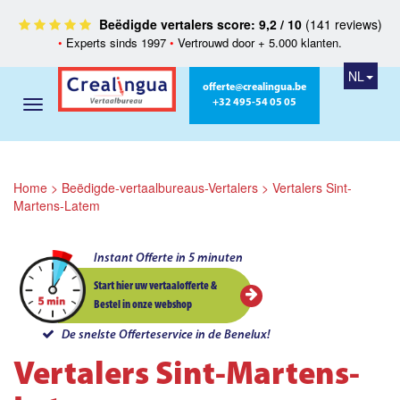
Beëdigde vertalers score: 9,2 / 10
(141 reviews)
•
Experts sinds 1997
•
Vertrouwd door + 5.000 klanten.
NL
offerte@crealingua.be
+32 495-54 05 05
Home
>
Beëdigde-vertaalbureaus-Vertalers
>
Vertalers Sint-
Martens-Latem
Instant Offerte in 5 minuten
Start hier uw vertaalofferte &
Bestel in onze webshop
De snelste Offerteservice in de Benelux!
Vertalers Sint-Martens-