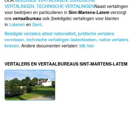
OOK
BEEDIGDE VERTALINGEN,
JURIDISCHE
VERTALINGEN,
TECHNISCHE VERTALINGEN
Naast vertalingen
voor bedrijven en particulieren in
Sint-Martens-Latem
verzorgt
ons
vertaalbureau
ook (beëdigde) vertalingen voor klanten
in
Lokeren
en
Gent
.
Beëdigde vertalers attest nationaliteit
,
juridische vertalers
vonnissen,
technische vertalingen lastenboeken,
native vertalers
brieven
. Andere documenten vertalen:
klik hier
VERTALERS EN VERTAALBUREAUS SINT-MARTENS-LATEM