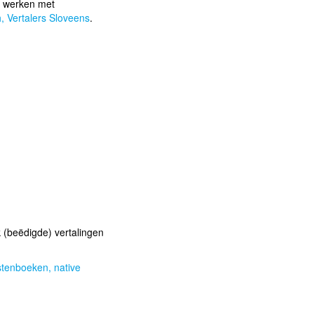
 werken met
,
Vertalers Sloveens
.
 (beëdigde) vertalingen
astenboeken,
native