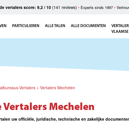
e vertalers score: 9,2 / 10
(141 reviews)
•
Experts sinds 1997
•
Vertrou
VEN
PARTICULIEREN
ALLE TALEN
ALLE DOCUMENTEN
VERTALER
VLAAMSE
albureaus-Vertalers
>
Vertalers Mechelen
 Vertalers Mechelen
talen uw officiële, juridische, technische en zakelijke documente