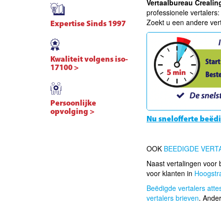
Vertaalbureau Crealin
professionele vertalers
Zoekt u een andere ver
Expertise Sinds 1997
Kwaliteit volgens iso-
17100 >
Persoonlijke
opvolging >
Nu snelofferte beëd
OOK
BEEDIGDE VERT
Naast vertalingen voor b
voor klanten in
Hoogstr
Beëdigde vertalers attest
vertalers brieven
. Ande