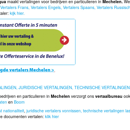
gua
maakt vertalingen voor bedrijven en particulieren in
Mechelen.
We
:
Vertalers Frans,
Vertalers Engels,
Vertalers Spaans,
Vertalers Russisch
taler:
kijk hier.
igde vertalers Mechelen >
ALINGEN,
JURIDISCHE VERTALINGEN,
TECHNISCHE VERTALINGEN
edrijven en particulieren in
Mechelen
verzorgt ons
vertaalbureau
ook
aten
en
Boom
 nationaliteit
,
juridische vertalers vonnissen,
technische vertalingen l
re documenten vertalen:
klik hier