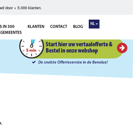
wd door + 5.000 klanten.
NL
S IN 300
KLANTEN
CONTACT
BLOG
 GEMEENTES
Instant Offerte in 5 minuten
Start hier uw vertaalofferte &
Bestel in onze webshop
De snelste Offerteservice in de Benelux!
n.