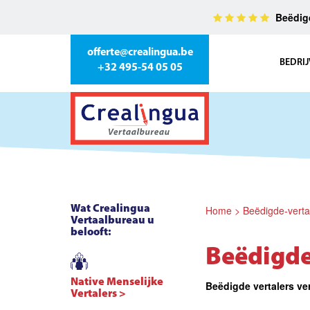
Beëdigd
offerte@crealingua.be
BEDRIJ
+32 495-54 05 05
Wat Crealingua
Home
>
Beëdigde-verta
Vertaalbureau u
belooft:
Beëdigde
Native Menselijke
Beëdigde vertalers ver
Vertalers >