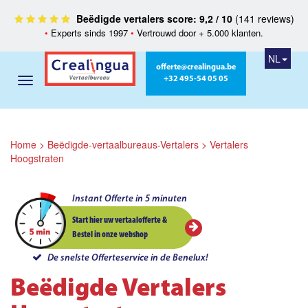
Beëdigde vertalers score: 9,2 / 10
(141 reviews)
•
Experts sinds 1997
•
Vertrouwd door + 5.000 klanten.
NL
offerte@crealingua.be
+32 495-54 05 05
Home
>
Beëdigde-vertaalbureaus-Vertalers
>
Vertalers
Hoogstraten
Instant Offerte in 5 minuten
Start hier uw vertaalofferte &
Bestel in onze webshop
De snelste Offerteservice in de Benelux!
Beëdigde Vertalers