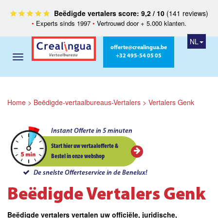
Beëdigde vertalers score: 9,2 / 10
(141 reviews)
•
Experts sinds 1997
•
Vertrouwd door + 5.000 klanten.
NL
offerte@crealingua.be
+32 495-54 05 05
Home
>
Beëdigde-vertaalbureaus-Vertalers
>
Vertalers Genk
Instant Offerte in 5 minuten
Start hier uw vertaalofferte &
Bestel in onze webshop
De snelste Offerteservice in de Benelux!
Beëdigde Vertalers Genk
Beëdigde vertalers vertalen uw officiële, juridische,