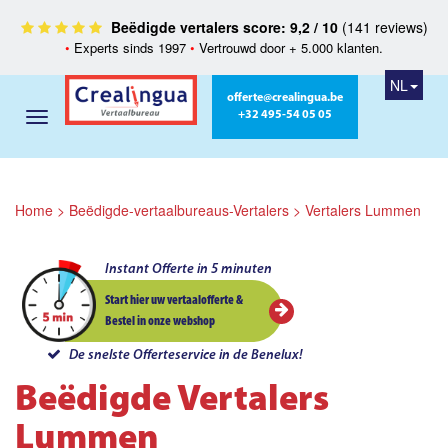
Beëdigde vertalers score: 9,2 / 10
(141 reviews)
•
Experts sinds 1997
•
Vertrouwd door + 5.000 klanten.
NL
offerte@crealingua.be
+32 495-54 05 05
Home
>
Beëdigde-vertaalbureaus-Vertalers
>
Vertalers Lummen
Instant Offerte in 5 minuten
Start hier uw vertaalofferte &
Bestel in onze webshop
De snelste Offerteservice in de Benelux!
Beëdigde Vertalers
Lummen