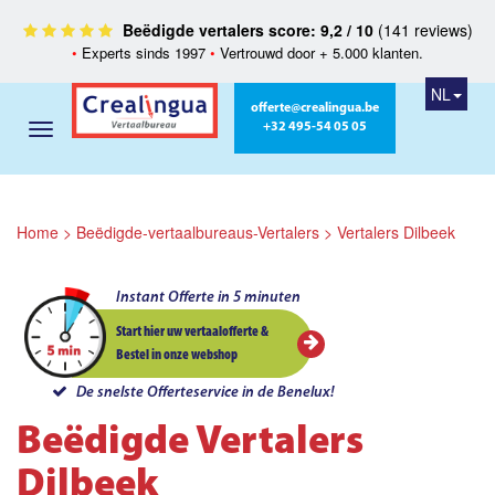
Beëdigde vertalers score: 9,2 / 10
(141 reviews)
•
Experts sinds 1997
•
Vertrouwd door + 5.000 klanten.
NL
offerte@crealingua.be
+32 495-54 05 05
Home
>
Beëdigde-vertaalbureaus-Vertalers
>
Vertalers Dilbeek
Instant Offerte in 5 minuten
Start hier uw vertaalofferte &
Bestel in onze webshop
De snelste Offerteservice in de Benelux!
Beëdigde Vertalers
Dilbeek