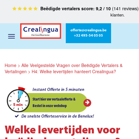
Beëdigde vertalers score: 9,2 / 10
(141 reviews
klanten.
offerte@crealingua.be
+32 495-54 05 05
Home
>
Alle Veelgestelde Vragen over Beëdigde Vertalers &
Vertalingen
>
H4: Welke levertijden hanteert Crealingua?
Instant Offerte in 5 minuten
Start hier uw vertaalofferte &
Bestel in onze webshop
De snelste Offerteservice in de Benelux!
Welke levertijden voor