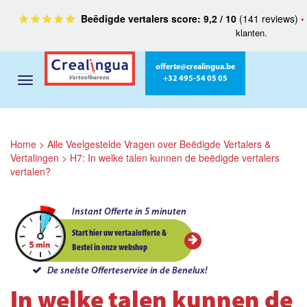
Beëdigde vertalers score: 9,2 / 10
(141 reviews)
•
klanten.
offerte@crealingua.be
+32 495-54 05 05
Home
>
Alle Veelgestelde Vragen over Beëdigde Vertalers &
Vertalingen
>
H7: In welke talen kunnen de beëdigde vertalers
vertalen?
Instant Offerte in 5 minuten
Start hier uw vertaalofferte &
Bestel in onze webshop
De snelste Offerteservice in de Benelux!
In welke talen kunnen de