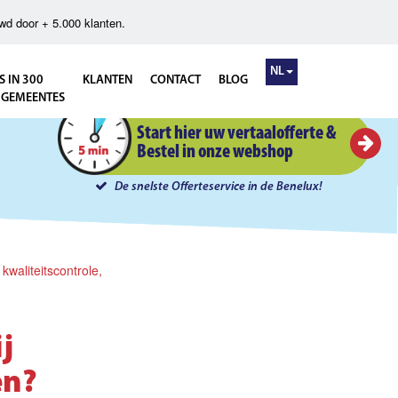
wd door + 5.000 klanten.
NL
S IN 300
KLANTEN
CONTACT
BLOG
 GEMEENTES
Instant Offerte in 5 minuten
Start hier uw vertaalofferte &
Bestel in onze webshop
De snelste Offerteservice in de Benelux!
kwaliteitscontrole,
j
en?