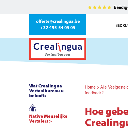
Beëdigd
offerte@crealingua.be
BEDRIJ
+32 495-54 05 05
Wat Crealingua
Home
>
Alle Veelgeste
Vertaalbureau u
feedback?
belooft:
Hoe gebeu
Native Menselijke
Crealing
Vertalers >