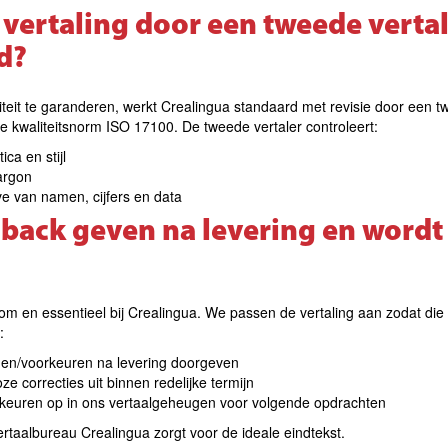
 vertaling door een tweede verta
d?
teit te garanderen, werkt Crealingua standaard met revisie door een tw
le kwaliteitsnorm ISO 17100. De tweede vertaler controleert:
ca en stijl
argon
e van namen, cijfers en data
dback geven na levering en wordt
om en essentieel bij Crealingua. We passen de vertaling aan zodat die p
:
en/voorkeuren na levering doorgeven
ze correcties uit binnen redelijke termijn
rkeuren op in ons vertaalgeheugen voor volgende opdrachten
taalbureau Crealingua zorgt voor de ideale eindtekst.