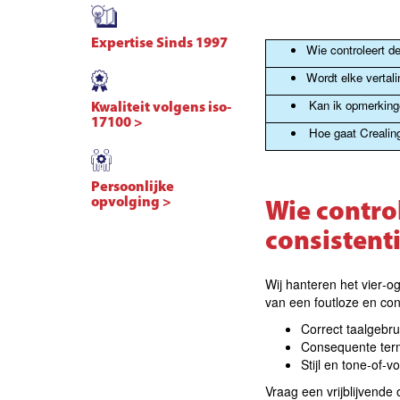
Expertise Sinds 1997
Wie controleert d
Wordt elke vertal
Kan ik opmerkinge
Kwaliteit volgens iso-
17100 >
Hoe gaat Creali
Persoonlijke
opvolging >
Wie contro
consistent
Wij hanteren het vier‑o
van een foutloze en cons
Correct taalgebru
Consequente ter
Stijl en tone‑of‑v
Vraag een vrijblijvende 