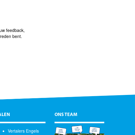
 uw feedback,
vreden bent.
ALEN
ONS TEAM
Vertalers Engels