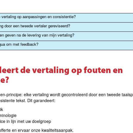
e vertaling op aanpassingen en consistentie?
ing door een tweede vertaler gereviseerd?
n geven na de levering van mijn vertaling?
ngua om met feedback?
leert de vertaling op fouten en
ie?
gen‑principe: elke vertaling wordt gecontroleerd door een tweede taalspe
istente tekst. Dit garandeert:
ik
minologie
oice in lijn met uw doelgroep
offerte en ervaar onze kwaliteitsaanpak.