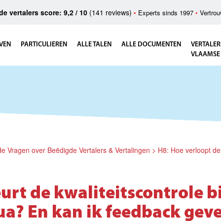
e vertalers score: 9,2 / 10
(141 reviews)
•
Experts sinds 1997
•
Vertrou
VEN
PARTICULIEREN
ALLE TALEN
ALLE DOCUMENTEN
VERTALER
VLAAMSE
lde Vragen over Beëdigde Vertalers & Vertalingen
>
H8: Hoe verloopt de 
rt de kwaliteitscontrole bi
ua? En kan ik feedback gev