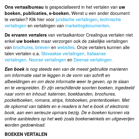
Ons vertaalbureau
is gespecialiseerd in het vertalen van
uw
boeken, publicaties, e-boeken.
Wenst u een ander document
te vertalen? Klik hier voor
juridische vertalingen
,
technische
vertalingen
en vertalingen van
marketingdocumenten
.
De ervaren vertalers
van vertaalkantoor Crealingua vertalen niet
enkel
uw boeken
maar verzorgen ook de zakelijke vertalingen
van
brochures,
brieven
en
websites
. Onze vertalers kunnen alle
talen vertalen o.a.
Slovaakse vertalingen,
Italiaanse
vertalingen,
Noorse vertalingen
en
Deense vertalingen.
Een boek
is nog steeds een van de meest gebruikte manieren
om informatie vast te leggen in de vorm van schrift en
afbeeldingen en om deze informatie weer te geven, op te slaan
en te verspreiden. Er zijn verschillende soorten boeken, ingedeeld
naar vorm en inhoud: katernen, boekbanden, brochures,
pocketboeken, romans, strips, fotoboeken, prentenboeken. Met
de opkomst van tablets en e-readers is het e-book of electronic
book, aan een serieuze opmars bezig. De e-boeken kunnen via
online aanbieders op het web zoals boekenwinkels en uitgeverijen
worden gedownload.
BOEKEN VERTALEN