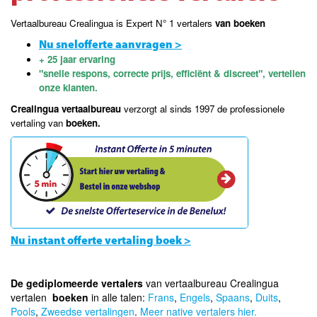
Vertaalbureau Crealingua is Expert N° 1 vertalers
van boeken
Nu snelofferte aanvragen >
+ 25 jaar ervaring
"snelle respons, correcte prijs, efficiënt & discreet", vertellen
onze klanten.
Crealingua vertaalbureau
verzorgt al sinds 1997 de professionele
vertaling van
boeken.
Nu instant offerte vertaling boek >
De gediplomeerde vertalers
van vertaalbureau Crealingua
vertalen
boeken
in alle talen:
Frans
,
Engels
,
Spaans
,
Duits
,
Pools
,
Zweedse vertalingen
.
Meer native vertalers hier.