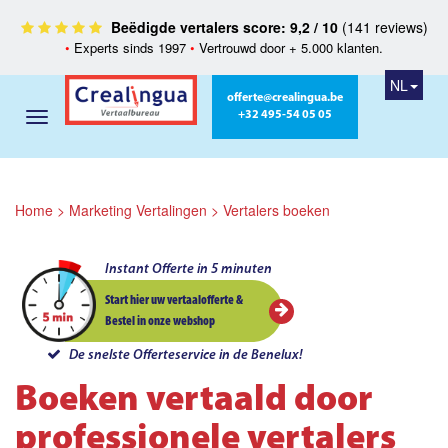
Beëdigde vertalers score: 9,2 / 10
(141 reviews)
•
Experts sinds 1997
•
Vertrouwd door + 5.000 klanten.
NL
offerte@crealingua.be
+32 495-54 05 05
Home
>
Marketing Vertalingen
>
Vertalers boeken
Instant Offerte in 5 minuten
Start hier uw vertaalofferte &
Bestel in onze webshop
De snelste Offerteservice in de Benelux!
Boeken vertaald door
professionele vertalers