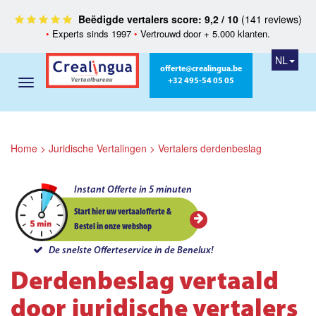
Beëdigde vertalers score: 9,2 / 10
(141 reviews)
•
Experts sinds 1997
•
Vertrouwd door + 5.000 klanten.
NL
offerte@crealingua.be
+32 495-54 05 05
Home
>
Juridische Vertalingen
>
Vertalers derdenbeslag
Instant Offerte in 5 minuten
Start hier uw vertaalofferte &
Bestel in onze webshop
De snelste Offerteservice in de Benelux!
Derdenbeslag vertaald
door juridische vertalers