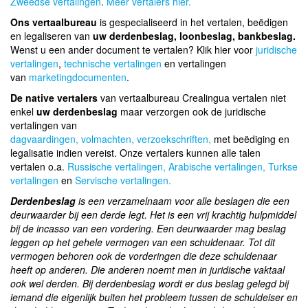
Zweedse vertalingen
.
Meer vertalers hier.
Ons vertaalbureau
is gespecialiseerd in het vertalen, beëdigen
en legaliseren van
uw derdenbeslag, loonbeslag, bankbeslag.
Wenst u een ander document te vertalen? Klik hier voor
juridische
vertalingen
,
technische vertalingen
en vertalingen
van
marketingdocumenten
.
De native vertalers
van vertaalbureau Crealingua vertalen niet
enkel
uw derdenbeslag
maar verzorgen ook de juridische
vertalingen van
dagvaardingen,
volmachten,
verzoekschriften,
met beëdiging en
legalisatie indien vereist. Onze vertalers kunnen alle talen
vertalen o.a.
Russische vertalingen,
Arabische vertalingen,
Turkse
vertalingen
en
Servische vertalingen.
Derdenbeslag
is een verzamelnaam voor alle beslagen die een
deurwaarder bij een derde legt. Het is een vrij krachtig hulpmiddel
bij de incasso van een vordering. Een deurwaarder mag beslag
leggen op het gehele vermogen van een schuldenaar. Tot dit
vermogen behoren ook de vorderingen die deze schuldenaar
heeft op anderen. Die anderen noemt men in juridische vaktaal
ook wel derden. Bij derdenbeslag wordt er dus beslag gelegd bij
iemand die eigenlijk buiten het probleem tussen de schuldeiser en