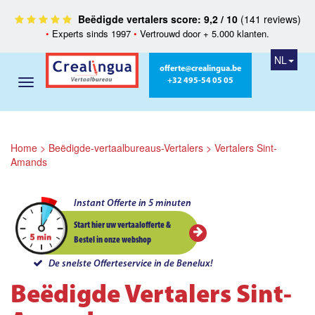
Beëdigde vertalers score: 9,2 / 10
(141 reviews)
•
Experts sinds 1997
•
Vertrouwd door + 5.000 klanten.
NL
offerte@crealingua.be
+32 495-54 05 05
Home
>
Beëdigde-vertaalbureaus-Vertalers
>
Vertalers Sint-
Amands
Instant Offerte in 5 minuten
Start hier uw vertaalofferte &
Bestel in onze webshop
De snelste Offerteservice in de Benelux!
Beëdigde Vertalers Sint-