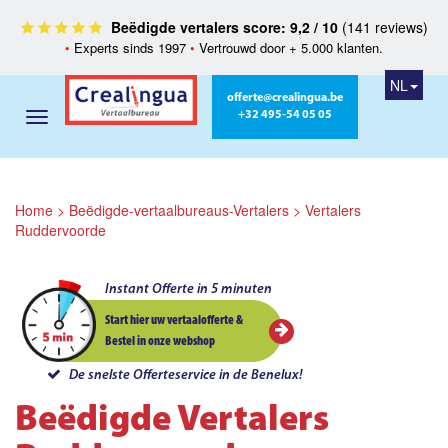
Beëdigde vertalers score: 9,2 / 10
(141 reviews)
•
Experts sinds 1997
•
Vertrouwd door + 5.000 klanten.
NL
offerte@crealingua.be
+32 495-54 05 05
Home
>
Beëdigde-vertaalbureaus-Vertalers
>
Vertalers
Ruddervoorde
Instant Offerte in 5 minuten
Start hier uw vertaalofferte &
Bestel in onze webshop
De snelste Offerteservice in de Benelux!
Beëdigde Vertalers