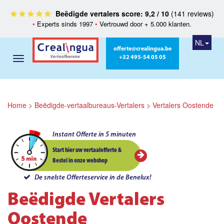
Beëdigde vertalers score: 9,2 / 10
(141 reviews)
•
Experts sinds 1997
•
Vertrouwd door + 5.000 klanten.
NL
offerte@crealingua.be
+32 495-54 05 05
Home
>
Beëdigde-vertaalbureaus-Vertalers
>
Vertalers Oostende
Instant Offerte in 5 minuten
Start hier uw vertaalofferte &
Bestel in onze webshop
De snelste Offerteservice in de Benelux!
Beëdigde Vertalers
Oostende