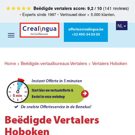
Beëdigde vertalers score: 9,2 / 10
(141 reviews)
•
Experts sinds 1997
•
Vertrouwd door + 5.000 klanten.
NL
offerte@crealingua.be
+32 495-54 05 05
Home
>
Beëdigde-vertaalbureaus-Vertalers
>
Vertalers Hoboken
Instant Offerte in 5 minuten
Start hier uw vertaalofferte &
Bestel in onze webshop
De snelste Offerteservice in de Benelux!
Beëdigde Vertalers
Hoboken