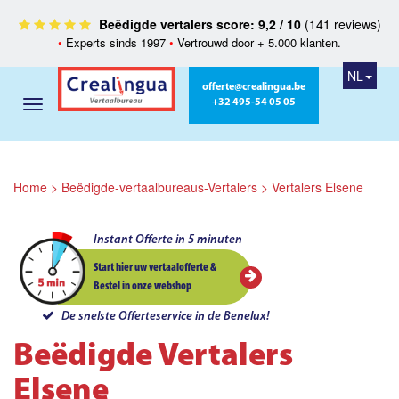
Beëdigde vertalers score: 9,2 / 10
(141 reviews)
•
Experts sinds 1997
•
Vertrouwd door + 5.000 klanten.
NL
offerte@crealingua.be
+32 495-54 05 05
Home
>
Beëdigde-vertaalbureaus-Vertalers
>
Vertalers Elsene
Instant Offerte in 5 minuten
Start hier uw vertaalofferte &
Bestel in onze webshop
De snelste Offerteservice in de Benelux!
Beëdigde Vertalers
Elsene