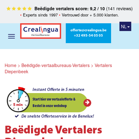
Beëdigde vertalers score: 9,2 / 10
(141 reviews)
•
Experts sinds 1997
•
Vertrouwd door + 5.000 klanten.
NL
offerte@crealingua.be
+32 495-54 05 05
Home
>
Beëdigde-vertaalbureaus-Vertalers
>
Vertalers
Diepenbeek
Instant Offerte in 5 minuten
Start hier uw vertaalofferte &
Bestel in onze webshop
De snelste Offerteservice in de Benelux!
Beëdigde Vertalers