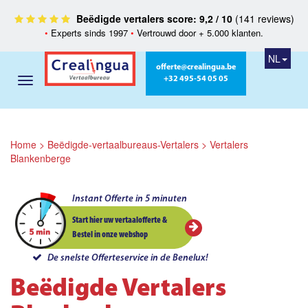
Beëdigde vertalers score: 9,2 / 10
(141 reviews)
•
Experts sinds 1997
•
Vertrouwd door + 5.000 klanten.
NL
offerte@crealingua.be
+32 495-54 05 05
Home
>
Beëdigde-vertaalbureaus-Vertalers
>
Vertalers
Blankenberge
Instant Offerte in 5 minuten
Start hier uw vertaalofferte &
Bestel in onze webshop
De snelste Offerteservice in de Benelux!
Beëdigde Vertalers