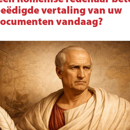
beëdigde vertaling van uw
documenten vandaag?