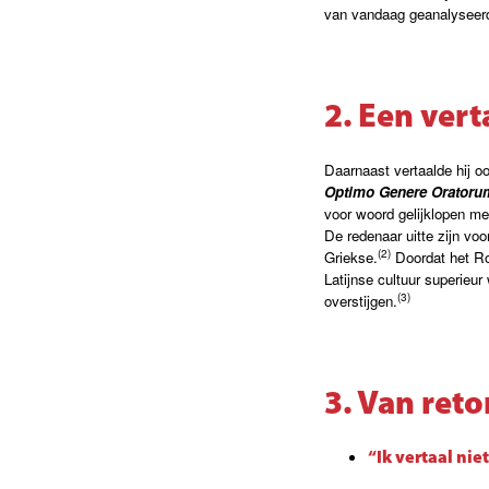
van vandaag geanalyseerd 
2. Een ver
Daarnaast vertaalde hij 
Optimo Genere Oratoru
voor woord gelijklopen me
De redenaar uitte zijn vo
(2)
Griekse
.
Doordat het Ro
Latijnse cultuur superieu
(3)
overstijgen.
3. Van reto
“Ik vertaal nie