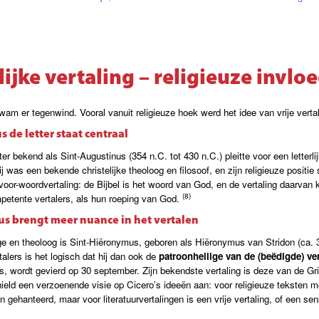
rlijke vertaling – religieuze invlo
m er tegenwind. Vooral vanuit religieuze hoek werd het idee van vrije vertali
 de letter staat centraal
r bekend als Sint-Augustinus (354 n.C. tot 430 n.C.) pleitte voor een letterlij
j was een bekende christelijke theoloog en filosoof, en zijn religieuze positie 
voor-woordvertaling: de Bijbel is het woord van God, en de vertaling daarvan
(8)
petente vertalers, als hun roeping van God.
s brengt meer nuance in het vertalen
e en theoloog is Sint-Hiëronymus, geboren als Hiëronymus van Stridon (ca. 3
alers is het logisch dat hij dan ook de
patroonheilige van de (beëdigde) ver
s, wordt gevierd op 30 september. Zijn bekendste vertaling is deze van de 
j hield een verzoenende visie op Cicero’s ideeën aan: voor religieuze teksten
 gehanteerd, maar voor literatuurvertalingen is een vrije vertaling, of een sen