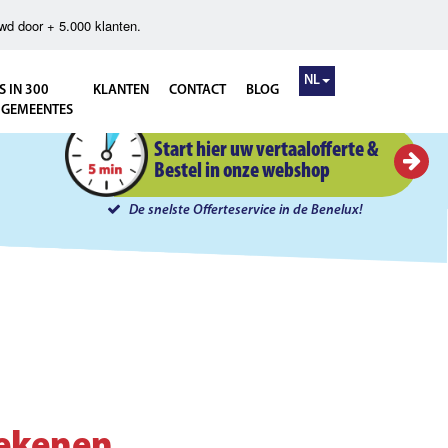
wd door + 5.000 klanten.
NL
S IN 300
KLANTEN
CONTACT
BLOG
 GEMEENTES
Instant Offerte in 5 minuten
Start hier uw vertaalofferte &
Bestel in onze webshop
De snelste Offerteservice in de Benelux!
tekenen