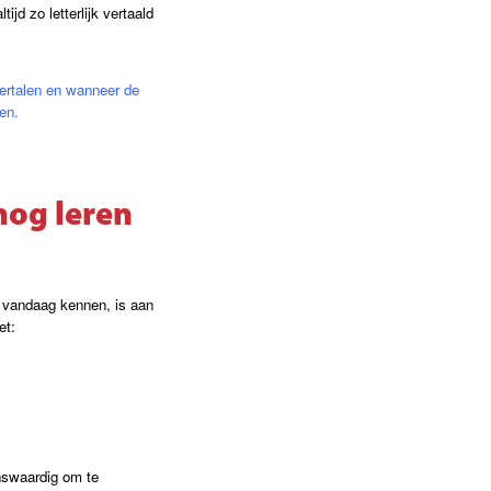
jd zo letterlijk vertaald
vertalen en wanneer de
en.
nog leren
e vandaag kennen, is aan
et:
nswaardig om te