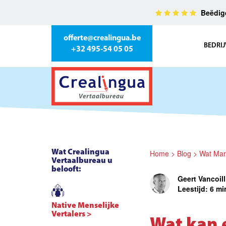
Beëdigd
offerte@crealingua.be
BEDRIJ
+32 495-54 05 05
Wat Crealingua
Home
>
Blog
>
Wat Marc
Vertaalbureau u
belooft:
Geert Vancoil
Leestijd:
6 mi
Native Menselijke
Vertalers >
Wat kan 