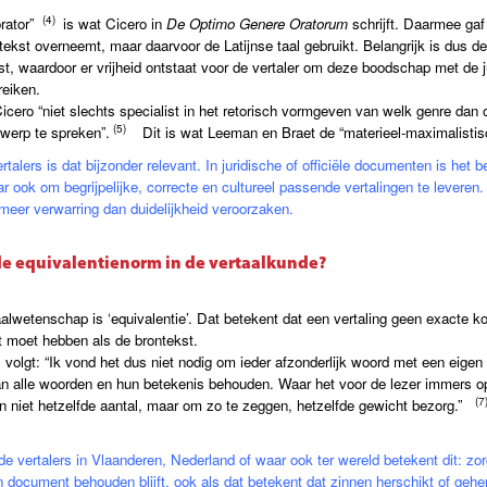
(
4)
orator”
is wat Cicero in
De Optimo Genere Oratorum
schrijft. Daarmee gaf 
tekst overneemt, maar daarvoor de Latijnse taal gebruikt. Belangrijk is dus 
t, waardoor er vrijheid ontstaat voor de vertaler om deze boodschap met de j
ereiken.
cero “niet slechts specialist in het retorisch vormgeven van welk genre dan oo
(5)
rwerp te spreken”.
Dit is wat Leeman en Braet de “materieel-maximalistis
alers is dat bijzonder relevant. In juridische of officiële documenten is het b
r ook om begrijpelijke, correcte en cultureel passende vertalingen te leveren
eer verwarring dan duidelijkheid veroorzaken.
de equivalentienorm in de vertaalkunde?
alwetenschap is ‘equivalentie’. Dat betekent dat een vertaling geen exacte ko
ht moet hebben als de brontekst.
 volgt: “Ik vond het dus niet nodig om ieder afzonderlijk woord met een eige
van alle woorden en hun betekenis behouden. Waar het voor de lezer immers op
(7
n niet hetzelfde aantal, maar om zo te zeggen, hetzelfde gewicht bezorg.”
 vertalers in Vlaanderen, Nederland of waar ook ter wereld betekent dit: zorg
 document behouden blijft, ook als dat betekent dat zinnen herschikt of geh