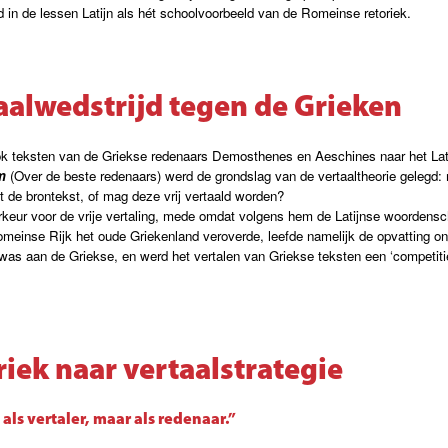
in de lessen Latijn als hét schoolvoorbeeld van de Romeinse retoriek.
taalwedstrijd tegen de Grieken
ook teksten van de Griekse redenaars Demosthenes en Aeschines naar het Lat
m
(Over de beste redenaars) werd de grondslag van de vertaaltheorie gelegd:
t de brontekst, of mag deze vrij vertaald worden?
orkeur voor de vrije vertaling, mede omdat volgens hem de Latijnse woordensc
meinse Rijk het oude Griekenland veroverde, leefde namelijk de opvatting on
r was aan de Griekse, en werd het vertalen van Griekse teksten een ‘competiti
riek naar vertaalstrategie
t als vertaler, maar als redenaar.”