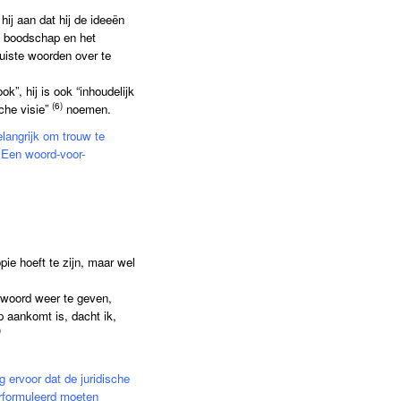
hij aan dat hij de ideeën
de boodschap en het
uiste woorden over te
k”, hij is ook “inhoudelijk
(6)
che visie”
noemen.
elangrijk om trouw te
. Een woord-voor-
pie hoeft te zijn, maar wel
n woord weer te geven,
 aankomt is, dacht ik,
)
 ervoor dat de juridische
erformuleerd moeten