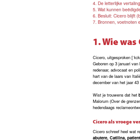
4. De letterlijke vertali
5. Wat kunnen beëdigde
6. Besluit: Cicero blijf
7. Bronnen, voetnoten en 
1. Wie was 
Cicero, uitgesproken [ˈkɪkɛ
Geboren op 3 januari van h
redenaar, advocaat en pol
hart van de laars van Ital
december van het jaar 43
Wist je trouwens dat het
Malorum (Over de grenzen
hedendaags reclameontwerp
Cicero als vroege ve
Cicero schreef heel wat 
abutere, Catilina, patien