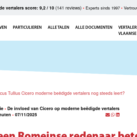
e vertalers score: 9,2 / 10
(141 reviews)
•
Experts sinds 1997
•
Vertrou
VEN
PARTICULIEREN
ALLE TALEN
ALLE DOCUMENTEN
VERTALER
VLAAMSE
us Tullius Cicero moderne beëdigde vertalers nog steeds leert?
lie
De invloed van Cicero op moderne beëdigde vertalers
•
nuten
07/11/2025
•
een Romeinse redenaar be