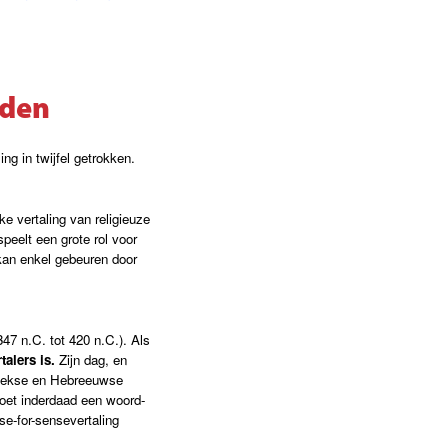
eden
ng in twijfel getrokken.
ke vertaling van religieuze
speelt een grote rol voor
 kan enkel gebeuren door
47 n.C. tot 420 n.C.). Als
talers is.
Zijn dag, en
Griekse en Hebreeuwse
 moet inderdaad een woord-
se-for-sensevertaling