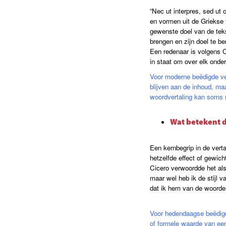
“Nec ut interpres, sed ut 
en vormen uit de Griekse 
gewenste doel van de teks
brengen en zijn doel te b
Een redenaar is volgens Ci
in staat om over elk onde
Voor moderne beëdigde vert
blijven aan de inhoud, maa
woordvertaling kan soms m
Wat betekent 
Een kernbegrip in de verta
hetzelfde effect of gewic
Cicero verwoordde het als
maar wel heb ik de stijl 
dat ik hem van de woorde
Voor hedendaagse beëdigde
of formele waarde van een