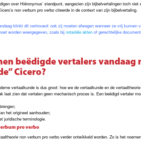
igen over Hiëronymus’ standpunt, aangezien zijn bijbelvertalingen toch niet alti
icero’s non verbum pro verbo citeerde in de context van zijn bijbelvertaling.
andaag klinkt dit vertrouwd: ook zij moeten afwegen wanneer ze vrij kunnen 
k moet worden weergegeven, zoals bij
notariële akten
of gerechtelijke document
nen beëdigde vertalers vandaag 
de” Cicero?
derne vertaalkunde is dus groot: hoe we de vertaalkunde en de vertaaltheori
k laat zien dat vertalen geen mechanisch proces is. Een beëdigd vertaler mo
brengen;
an het origineel aanhouden;
 juridische terminologie.
verbum pro verbo
rtaaltheorie non verbum pro verbo verder ontwikkeld worden. Zo is het noeme