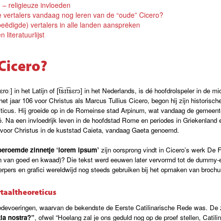
ng – religieuze invloeden
 vertalers vandaag nog leren van de “oude” Cicero?
t (beëdigde) vertalers in alle landen aanspreken
literatuurlijst
Cicero?
roː] in het Latijn of [t͡sɪt͡sɛrɔ] in het Nederlands, is dé hoofdrolspeler in de m
et jaar 106 voor Christus als Marcus Tullius Cicero, begon hij zijn historische
iticus. Hij groeide op in de Romeinse stad Arpinum, wat vandaag de gemeente
ië. Na een invloedrijk leven in de hoofdstad Rome en periodes in Griekenland e
 voor Christus in de kuststad Caieta, vandaag Gaeta genoemd.
beroemde zinnetje ‘lorem ipsum’
zijn oorsprong vindt in Cicero’s werk De 
 van goed en kwaad)? Die tekst werd eeuwen later vervormd tot de dummy-e
ers en grafici wereldwijd nog steeds gebruiken bij het opmaken van brochur
rtaaltheoreticus
redevoeringen, waarvan de bekendste de Eerste Catilinarische Rede was. De
tia nostra?”
, ofwel “Hoelang zal je ons geduld nog op de proef stellen, Catili