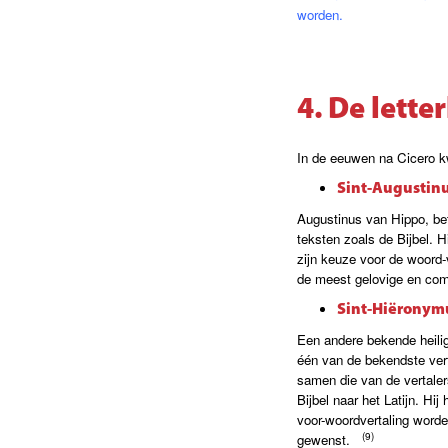
worden.
4. De lette
In de eeuwen na Cicero kwa
Sint-Augustinus
Augustinus van Hippo, bete
teksten zoals de Bijbel. Hi
zijn keuze voor de woord-
de meest gelovige en com
Sint-Hiëronymu
Een andere bekende heilig
één van de bekendste vert
samen die van de vertaler
Bijbel naar het Latijn. Hi
voor-woordvertaling worden
(9)
gewenst.