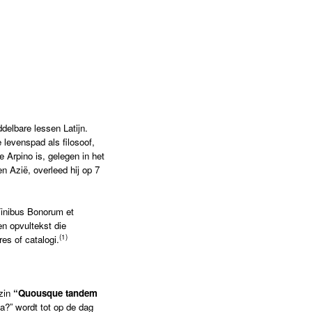
iddelbare lessen Latijn.
 levenspad als filosoof,
 Arpino is, gelegen in het
n Azië, overleed hij op 7
Finibus Bonorum et
n opvultekst die
(1)
es of catalogi.
 zin
“Quousque tandem
na?” wordt tot op de dag