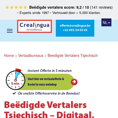
Beëdigde vertalers score: 9,2 / 10
(141 reviews)
•
Experts sinds 1997
•
Vertrouwd door + 5.000 klanten.
NL
offerte@crealingua.be
+32 495-54 05 05
Home
>
Vertaalbureaus
>
Beedigde Vertalers Tsjechisch
Instant Offerte in 5 minuten
Start hier uw vertaalofferte &
Bestel in onze webshop
De snelste Offerteservice in de Benelux!
Beëdigde Vertalers
Tsjechisch – Digitaal,