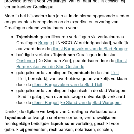
provincie terecht voor vertalingen van en naar het Tsjechisch bij
vertaalkantoor Crealingua.
Meer in het bijzondere kan je o.a. in de hierna opgesomde steden
en gemeentes beroep doen op de expertise en ervaring van
Crealingua erkend vertaalbureau voor:
Tsjechisch
gecertificeerde vertalingen via vertaalbureau
Crealingua
Brugge
[UNESCO-Werelderfgoedstad], wettelijk
aanvaard door de
dienst Burgerzaken van de Stad Brugge
;
beëdigde vertalers
Tsjechisch
Crealingua in de stad
Oostende
[De Stad aan Zee], geautoriseerddoor de
dienst
Burgerzaken van de Stad Oostende
;
gelegaliseerde vertalingen
Tsjechisch
in de stad
Tielt
[Tielt, beresterk], van overheidswege ontvankelijk verklaard
door de
dienst Burgerzaken van de Stad Tielt
;
gelegaliseerde vertalingen Tsjechisch in de stad Waregem
[Stad in galop], van overheidswege ontvankelijk verklaard
door de
dienst Burgerlijke Stand van de
Stad Waregem
;
Dankzij de digitale werkwijze van Crealingua Vertaalbureau
Tsjechisch
ontvangt u snel een correcte, vertrouwelijke en
rechtsgeldige beëdigde
Tsjechische
vertaling, geschikt voor
gebruik bij gemeenten, rechtbanken, notarissen, scholen,