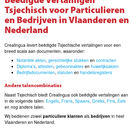
Beëdigde Vertalingen
Tsjechisch voor Particulieren
en Bedrijven in Vlaanderen en
Nederland
Crealingua levert beëdigde Tsjechische vertalingen voor een
breed scala aan documenten, waaronder:
Notariële akten
,
gerechtelijke stukken
en
contracten
Diploma’s
,
attesten
,
geboorteaktes
en
huwelijksakten
Bedrijfsdocumenten
,
statuten
en
handelsregisters
Andere talencombinaties
Naast Tsjechisch biedt Crealingua ook beëdigde vertalingen aan
in de volgende talen
:
Engels
,
Frans
,
Spaans
,
Grieks
,
Fins
,
Ests
en
nog a
ndere talen
.
Wij bedienen zowel
particuliere klanten
als
bedrijven
in heel
Vlaanderen en Nederland.