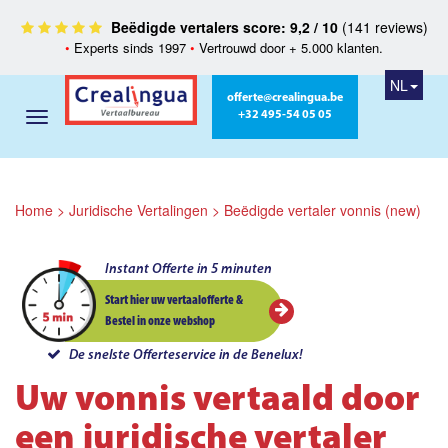
Beëdigde vertalers score: 9,2 / 10
(141 reviews)
•
Experts sinds 1997
•
Vertrouwd door + 5.000 klanten.
NL
offerte@crealingua.be
+32 495-54 05 05
Home
>
Juridische Vertalingen
>
Beëdigde vertaler vonnis (new)
Instant Offerte in 5 minuten
Start hier uw vertaalofferte &
Bestel in onze webshop
De snelste Offerteservice in de Benelux!
Uw vonnis vertaald door
een juridische vertaler